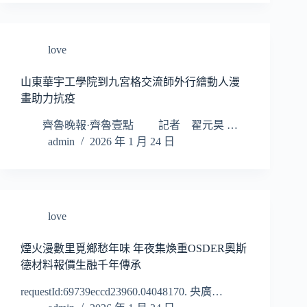
love
山東華宇工學院到九宮格交流師外行繪動人漫
畫助力抗疫
齊魯晚報·齊魯壹點 記者 翟元昊 …
admin
2026 年 1 月 24 日
love
煙火漫數里覓鄉愁年味 年夜集煥重OSDER奧斯
德材料報價生融千年傳承
requestId:69739eccd23960.04048170. 央廣…