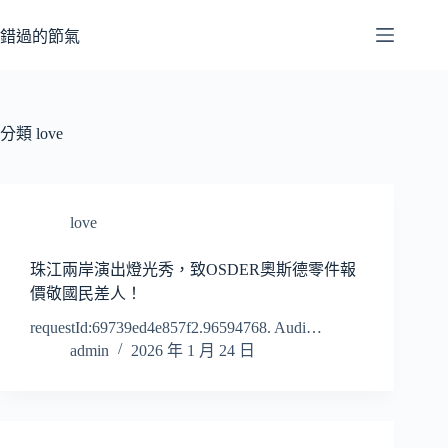
跳
至
錯過的節氣
主
要
內
容
分類
love
love
珠江兩岸演出燈光秀，致OSDER奧斯德零件報
價敬國民差人！
requestId:69739ed4e857f2.96594768. Audi…
admin
2026 年 1 月 24 日