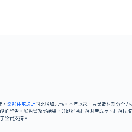
元，
樂齡住宅設計
同比增加3.7%。本年以來，農業鄉村部分全
酷的警告。展脫貧攻堅結果，兼顧推動村落財產成長、村落扶植
了堅實支持。