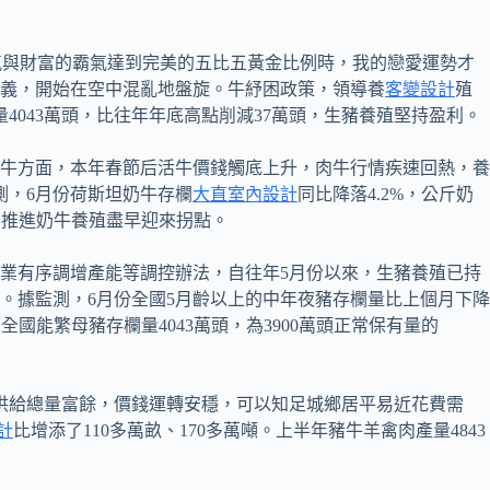
的傻氣與財富的霸氣達到完美的五比五黃金比例時，我的戀愛運勢才
義，開始在空中混亂地盤旋。牛紓困政策，領導養
客變設計
殖
量4043萬頭，比往年年底高點削減37萬頭，生豬養殖堅持盈利。
牛方面，本年春節后活牛價錢觸底上升，肉牛行情疾速回熱，養
測，6月份荷斯坦奶牛存欄
大直室內設計
同比降落4.2%，公斤奶
，推進奶牛養殖盡早迎來拐點。
業有序調增產能等調控辦法，自往年5月份以來，生豬養殖已持
。據監測，6月份全國5月齡以上的中年夜豬存欄量比上個月下降
能繁母豬存欄量4043萬頭，為3900萬頭正常保有量的
供給總量富餘，價錢運轉安穩，可以知足城鄉居平易近花費需
計
比增添了110多萬畝、170多萬噸。上半年豬牛羊禽肉產量4843