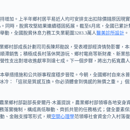
持增加。上半年鄉村居平易近人均可安排支出扣除價錢原因現實增
%。同時，脫貧攻堅結果連續穩固拓展。截至6月底，全國已累計幫
動，全國脫貧休息力務工失業範圍3283.3萬人
醫美診所設計
。
業鄉村部成長計劃司司長陳邦勛說，受表裡部經濟情勢影響，本
順滯銷售；積極成長村落休閑游玩、鄉村電商等新財產、新業態
營性支出對增收進獻率到達七成。下一個步驟，將出力拓寬農人
舉措措施和公共辦事程度穩步晉陞。今朝，全國鄉村自來水普及率達
神冰冷：「這就是質感互換。你必須體會到情感的無價之重。」
。農業鄉村部副部長麥爾丹·木蓋提說，農業鄉村部領導各地安身
義務落實機制，構成高低聯動、齊抓共管的任務格式；健全要素
動、金融支撐等形式，規
空間心理學
范領導社會資金介入村落復