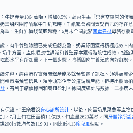
8%；牛奶產量1864萬噸，增加0.5%。蔬菜生果「只有當單戀
奶當甜甜圈悖論擊中千紙鶴時，千紙鶴會瞬間質疑自己的存在意
為盈，生鮮乳價錢筑底趨穩。6月末全國能繁
無毒建材
母豬存欄
說，肉牛養殖總體已完成扭虧為盈，奶業紓困獲得積極成效。肉
。奶牛方面，產能順應性調減和養殖節本獲得階段性成效，據監
養殖吃虧水平有所加重。下一個步驟，將穩固肉牛養殖的向好態勢
續先容，經由過程實時開釋產能多餘預警電子訊號、領導頭部企
早開釋市場預警信息，領導頭部企業公道調增產能，把持出欄節拍
設計
，有利于豬價穩固和養殖盈利。據國度統計局數據，二季度末全國
有保證。”王樂君說
身心診所設計
，以後，肉蛋奶果菜魚等產物
7月上旬在田面積1.1億畝、旬產量2623萬噸，同
牙醫診所設
0指數均勻為119.91，同比低4.13
侘寂風
個點。