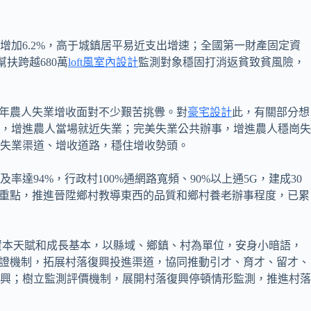
加6.2%，高于城鎮居平易近支出增速；全國第一財產固定資
扶跨越680萬
loft風室內設計
監測對象穩固打消返貧致貧風險，
年農人失業增收面對不少艱苦挑釁。對
豪宅設計
此，有關部分想
，增進農人當場就近失業；完美失業公共辦事，增進農人穩崗失
失業渠道、增收道路，穩住增收勢頭。
94%，行政村100%通網路寬頻、90%以上通5G，建成30
個重點，推進晉陞鄉村教導東西的品質和鄉村養老辦事程度，已累
資本天賦和成長基本，以縣域、鄉鎮、村為單位，安身小暗語，
保證機制，拓展村落復興投進渠道，協同推動引才、育才、留才、
興；樹立監測評價機制，展開村落復興停頓情形監測，推進村落