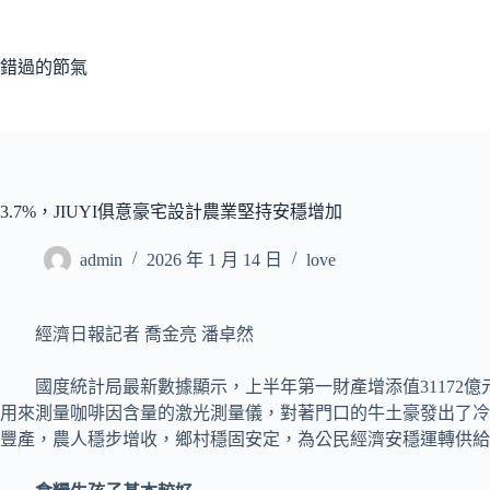
跳
至
主
錯過的節氣
要
內
容
3.7%，JIUYI俱意豪宅設計農業堅持安穩增加
admin
2026 年 1 月 14 日
love
經濟日報記者 喬金亮 潘卓然
國度統計局最新數據顯示，上半年第一財產增添值31172億
用來測量咖啡因含量的激光測量儀，對著門口的牛土豪發出了冷
豐產，農人穩步增收，鄉村穩固安定，為公民經濟安穩運轉供給