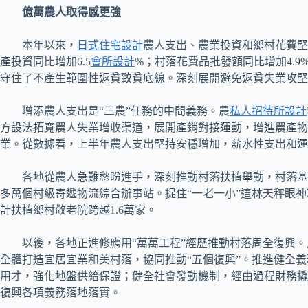
億萬農人取得感更強
本年以來，
日式住宅設計
農人支出、農業投資和鄉村花費堅
產投資同比增加6.5
會所設計
%；村落花費品批發額同比增加4.9
守住了不產生範圍性返貧致貧底線。深刻展開避免返貧失業攻堅舉
增添農人支出是“三農”任務的中間義務。農
私人招待所設計
方設法拓寬農人失業增收渠道，展開產銷對接運動，增進農產物
業。從數據看，上半年農人支出堅持安穩增加，薪水性支出和運
各地從農人急難愁盼進手，深刻推動村落扶植舉動，村落基本
多萬個村級寄遞物流綜合辦事站。捉住“一老一小”這林天秤眼
計扶植鄉村敬老院跨越1.6萬家。
以後，各地正進修應用“萬萬工程”經歷推動村落周全復興
全體打造宜居宜業和美村落，協同推動“五個復興”。推進健全
用才，強化地盤供給保證；健全社會發動機制，經由過程財務撬
復興各項義務落地落實。