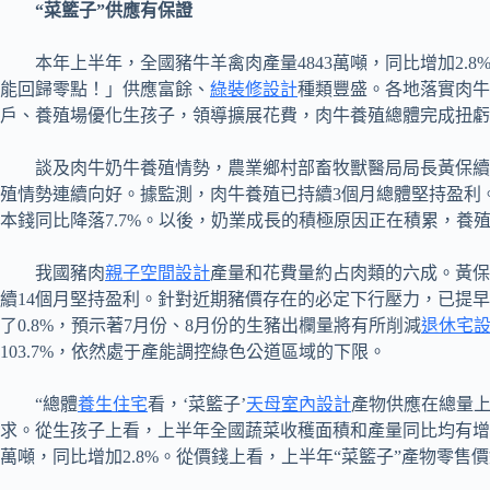
“菜籃子”供應有保證
本年上半年，全國豬牛羊禽肉產量4843萬噸，同比增加2.
能回歸零點！」供應富餘、
綠裝修設計
種類豐盛。各地落實肉牛
戶、養殖場優化生孩子，領導擴展花費，肉牛養殖總體完成扭虧
談及肉牛奶牛養殖情勢，農業鄉村部畜牧獸醫局局長黃保續
殖情勢連續向好。據監測，肉牛養殖已持續3個月總體堅持盈利
本錢同比降落7.7%。以後，奶業成長的積極原因正在積累，
我國豬肉
親子空間設計
產量和花費量約占肉類的六成。黃保
續14個月堅持盈利。針對近期豬價存在的必定下行壓力，已提
了0.8%，預示著7月份、8月份的生豬出欄量將有所削減
退休宅
103.7%，依然處于產能調控綠色公道區域的下限。
“總體
養生住宅
看，‘菜籃子’
天母室內設計
產物供應在總量上
求。從生孩子上看，上半年全國蔬菜收穫面積和產量同比均有增加，
萬噸，同比增加2.8%。從價錢上看，上半年“菜籃子”產物零售價錢20