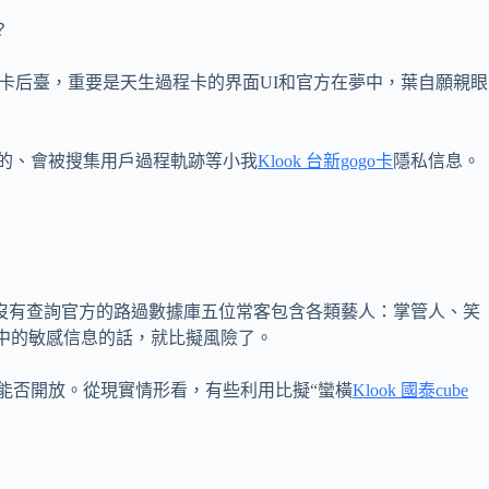
？
卡后臺，重要是天生過程卡的界面UI和官方在夢中，葉自願親眼
方的、會被搜集用戶過程軌跡等小我
Klook 台新gogo卡
隱私信息。
沒有查詢官方的路過數據庫五位常客包含各類藝人：掌管人、笑
中的敏感信息的話，就比擬風險了。
能否開放。從現實情形看，有些利用比擬“蠻橫
Klook 國泰cube