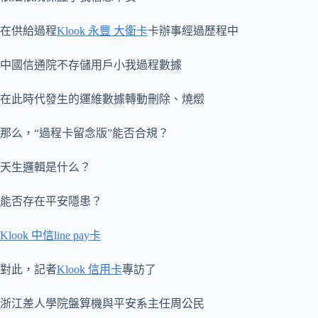
在供給過程
Klook 永豐 大衛卡
卡辦事經過歷程中
中國信通院不存儲用戶小我過程數據
在此時代發生的運維數據轉動刪除、燒燬
那么，“過程卡留念版”能否合規？
天生邏輯是什么？
能否存在平安隱患？
Klook 中信line pay卡
對此，記者
Klook 信用卡
專訪了
浙江差人學院盤算機與平安系主任周公民