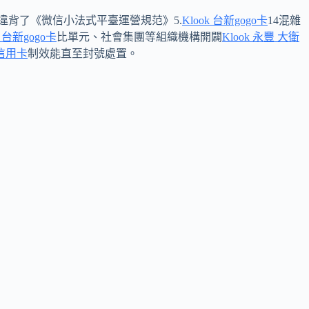
違背了《微信小法式平臺運營規范》5.
Klook 台新gogo卡
14混雜
k 台新gogo卡
比單元、社會集團等組織機構開闢
Klook 永豐 大衛
 信用卡
制效能直至封號處置。