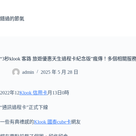
跳
至
主
錯過的節氣
要
內
容
​“3秒klook 客路 旅遊優惠天生過程卡紀念版”瘋傳！多個相關服
admin
2025 年 5 月 28 日
2022年12
Klook 信用卡
月13日0時
“通訊過程卡”正式下線
一些有典禮感的
Klook 國泰cube卡
網友