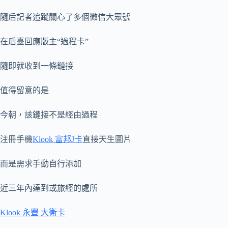
隨后記者追蹤關心了多個微信大眾號
在后臺回應版主“過程卡”
隨即就收到一條鏈接
值得留意的是
今朝，該鏈接不是經由過程
注冊手機
Klook 富邦J卡
直接天生圖片
而是需求手動自行添加
近三年內達到或旅經的處所
Klook 永豐 大衛卡