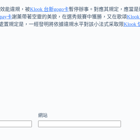
效能違規，被
Klook 台新gogo卡
暫停辦事。對應其規定，應當是
 pay卡
謝薰帶著空靈的美貌，在選秀競賽中獲勝，又在歌頌
Kloo
處置規定是，一經發明將依據違規水平對該小法式采取限
Klook
網站