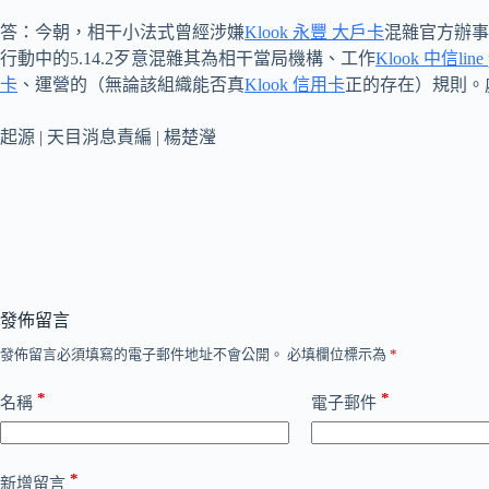
答：今朝，相干小法式曾經涉嫌
Klook 永豐 大戶卡
混雜官方辦事
行動中的5.14.2歹意混雜其為相干當局機構、工作
Klook 中信line
卡
、運營的（無論該組織能否真
Klook 信用卡
正的存在）規則。
起源 | 天目消息責編 | 楊楚瀅
發佈留言
發佈留言必須填寫的電子郵件地址不會公開。
必填欄位標示為
*
*
*
名稱
電子郵件
*
新增留言