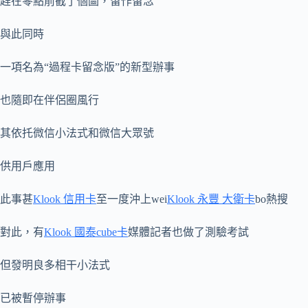
趕在零點前截了個圖，留作留念
與此同時
一項名為“過程卡留念版”的新型辦事
也隨即在伴侶圈風行
其依托微信小法式和微信大眾號
供用戶應用
此事甚
Klook 信用卡
至一度沖上wei
Klook 永豐 大衛卡
bo熱搜
對此，有
Klook 國泰cube卡
媒體記者也做了測驗考試
但發明良多相干小法式
已被暫停辦事