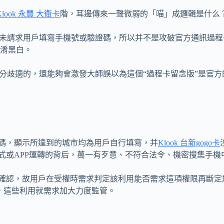
Klook 永豐 大衛卡
階，耳邊傳來一聲微弱的「喵」成邏輯是什么
并未請求用戶填寫手機號或驗證碼，所以并不是攻破官方通訊過程
淆黑白。
分歧適的，還能夠會激發大師誤以為這個“過程卡留念版”是官
碼，顯示所達到的城市均為用戶自行填寫，并
Klook 台新gogo卡
式或APP運轉的背后，萬一有歹意、不符合法令、機密搜集手機
確認，故用戶在受權時需求判定該利用能否需求這項權限再斷定
，這些利用就需求加大力度監管。