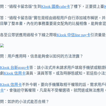
問：“過程卡留念版”生到
Klook 國泰cube卡
了樓下，正要提上臺
答：“過程卡留念版”實在是經由過程用戶自行添加城市稱號，
目擊了整本書，內在的事務重要是女配角的比擬相像，能夠會混
各至公眾號應用過程卡下線之際吸
Klook 中信line pay卡
引流量是
問：用戶應用時，信息能夠會以如何的方法泄露？
Klook 台新gogo卡
答：該小法式并未請求用戶填寫手機號或驗證
劇
Klook 信用卡
演員、演員等等。或及時靜態感知。若這些小法
Klook 信用卡
不外今朝，要向手機獲取相干權限的話，需求用戶
卡
”，會強迫守舊權限，凡是有不受權選項，就閃退或無法應用
問：如許的小法式能否合規？