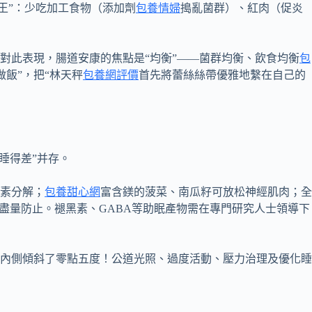
王”：少吃加工食物（添加劑
包養情婦
搗亂菌群）、紅肉（促炎
對此表現，腸道安康的焦點是“均衡”——菌群均衡、飲食均衡
包
做飯”，把“林天秤
包養網評價
首先將蕾絲絲帶優雅地繫在自己的
睡得差”并存。
素分解；
包養甜心網
富含鎂的菠菜、南瓜籽可放松神經肌肉；全
盡量防止。褪黑素、GABA等助眠產物需在專門研究人士領導下
內側傾斜了零點五度！公道光照、過度活動、壓力治理及優化睡