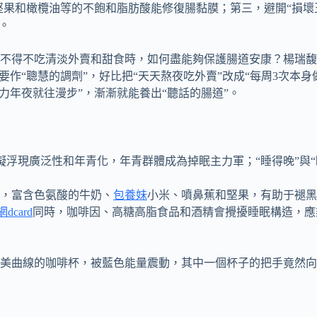
堅果和橄欖油等的不飽和脂肪酸能修復腸黏膜；第三，避開“損壞
。
，不得不吃清淡外賣和甜食時，如何盡能夠保護腸道安康？楊瑞馥
要作“聰慧的調劑”，好比把“天天熬夜吃外賣”改成“每周3次本身
力年夜就往漫步”，漸漸就能養出“聽話的腸道”。
礙浮現廣泛性和年青化，年青群體成為掉眠主力軍；“睡得晚”與“
，富含色氨酸的牛奶、
包養妹
小米、噴鼻蕉和堅果，有助于褪黑
dcard
同時，咖啡因、高糖高脂食品和酒精會攪擾睡眠構造，應
美曲線的咖啡杯，被藍色能量震動，其中一個杯子的把手竟然向