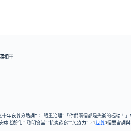
生涯相干
25年度十年夜養分熱詞”：“體重治理”「你們兩個都是失衡的極端！
安康老齡化”“聰明食堂”“抗炎飲食”“免疫力”。1
包養
0個要害詞