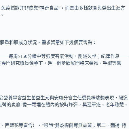
。免疫穩態并非依靠“神奇食品”，而是由多樣飲食與傑出生涯方
石。
體重和體成分狀況，需求留意如下幾個要害點：
—每周≥150分鐘中等強度有氧活動，削減久坐；紀律作息——
在專門研究職員領導下，進一個步驟展開臨床藥物、手術等醫
中公營養學會益生菌益生元與安康分會主任委員楊瑞馥表現，腸道
無聲的炎癥”像一顆埋在體內的按時炸彈，與孤單癥、老年聰慧、
類、西藍花等富含），“喂飽”雙歧桿菌等無益菌；第二，彌補“特