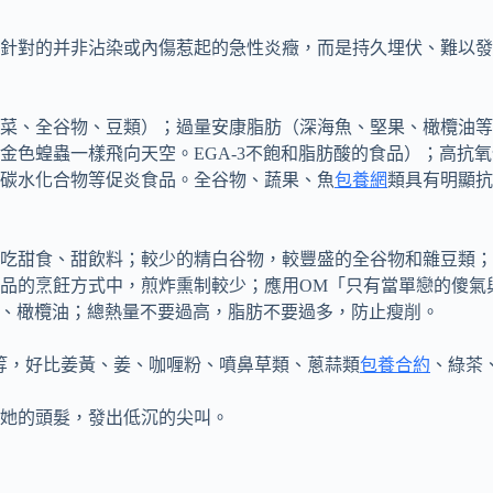
針對的并非沾染或內傷惹起的急性炎癥，而是持久埋伏、難以發
菜、全谷物、豆類）；過量安康脂肪（深海魚、堅果、橄欖油等
金色蝗蟲一樣飛向天空。EGA-3不飽和脂肪酸的食品）；高抗
碳水化合物等促炎食品。全谷物、蔬果、魚
包養網
類具有明顯抗
吃甜食、甜飲料；較少的精白谷物，較豐盛的全谷物和雜豆類；
品的烹飪方式中，煎炸熏制較少；應用OM「只有當單戀的傻氣
油、橄欖油；總熱量不要過高，脂肪不要過多，防止瘦削。
等，好比姜黃、姜、咖喱粉、噴鼻草類、蔥蒜類
包養合約
、綠茶
她的頭髮，發出低沉的尖叫。