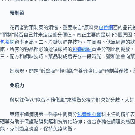
預制菜
花費者對預制菜的煩惱，重要來自“原料東
包養網
西的品質差
“預制”與否自己并未定定養分價值。真正主要的是以下3個原
包養網
留率更高。二、冷鏈與貯存技巧。在高溫、低氧周遭的狀
館，所有的物品都必須遵循嚴格的
包養網站
黃金分割比例擺放，
三、配方和調味技巧。菜品制成后寄存一段時光，鹽和油會向菜
她表現，開闢“低鹽版”“輕油版”“養分強化版”預制菜產
免疫力
與以往僅以“能否不難傷風”來權衡免疫力好欠好分歧，大師
束縛軍總病院第一醫學中間養分
包養甜心網
科主任劉精華表
硒等有助于保護黏膜樊籬和抗氧化防御；復合多糖在調理炎癥因
能，克制過度炎癥，保持免疫均衡。