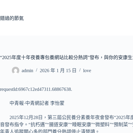
跳
至
主
錯過的節氣
要
內
容
“2025年度十年夜養專包養網站比較分熱詞”發布，與你的安康
admin
2026 年 1 月 15 日
love
requestId:6967c12ed47311.68867638.
中青報·中青網記者 李怡蒙
2025年12月28日，第三屆公民養分素養年夜會發布“20
音發布指令。“抗朽邁”“腸道安康”“睡眠安康”“微塑料”“預制菜”“
年青人追蹤關心多的部門養分熱詞停止清楚讀。