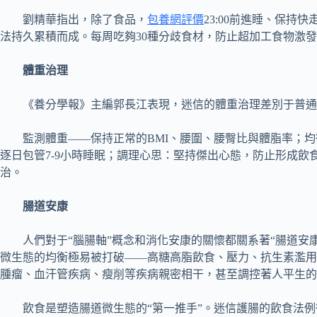
劉精華指出，除了食品，
包養網評價
23:00前進睡、保
法持久累積而成。每周吃夠30種分歧食材，防止超加工食物激
體重治理
《養分學報》主編郭長江表現，迷信的體重治理差別于普通
監測體重——保持正常的BMI、腰圍、腰臀比與體脂率；
逐日包管7-9小時睡眠；調理心思：堅持傑出心態，防止形成飲
治。
腸道安康
人們對于“腦腸軸”概念和消化安康的關懷都關系著“腸道
微生態的均衡極易被打破——高糖高脂飲食、壓力、抗生素濫用
腫瘤、血汗管疾病、瘦削等疾病親密相干，甚至調控著人平生的
飲食是塑造腸道微生態的“第一推手”。迷信護腸的飲食法例很