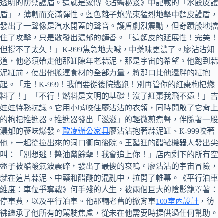
透明的防禦護盾。這就是家傳《沾醬秘笈》中記載的「水餃皮護
盾」，薄韌而充滿彈性。藍色離子炮光束猛烈地擊中麵皮護盾，
發出了一聲像是汽水開蓋的聲音。護盾劇烈震動，但奇蹟般地擋
住了攻擊，只是散發出濃郁的麵香。「這麵皮的延展性！完美！
但撐不了太久！」K-999焦急地大喊，中藥味更濃了。廖沾沾知
道，他必須帶走他那缸陳年老蒜泥，那是宇宙的希望。他跑到蒜
泥缸前，使出他搬運食材的全部力量，將那口比他還胖的缸抱
起。「走！K-999！我們要從後院逃跑！別再管你的紅棗枸杞燃
料了！」「不行！燃料是文明的基礎！沒了紅棗我飛不遠！」吉
娃娃特務抗議。它用小嘴咬住廖沾沾的衣領，同時開啟了它背上
的枸杞推進器。推進器發出「滋滋」的輕微煎煮聲，伴隨著一股
濃郁的蔘味爆發。
歐凌辦公家具
廖沾沾抱著蒜泥缸、K-999咬著
他，一起從撞出來的洞口衝向後院。王醋狂的醋罐機器人發出尖
叫：「別想逃！醬油黨餘孽！我會追上你！」店內剩下的所有空
盤子被醋酸氣波震碎，發出了最後的哀鳴。廖沾沾的宇宙冒險，
就在這片蒜泥、中藥和醋酸的混亂中，拉開了帷幕。《平行泊車
維度：車位爭奪戰》何手殘的人生，被兩個巨大的陰影籠罩著：
停車費，以及平行泊車。他那輛老舊的掀背車
100室內設計
，彷
彿繼承了他所有的駕駛焦慮，從未在他需要時提供過任何幫助。