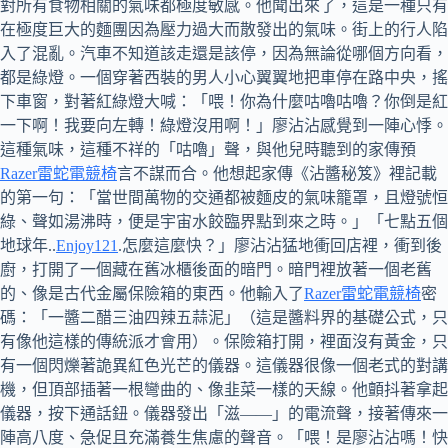
對所有食物相關的氣味都極度敏感。他聞出來了，這是一種只有
在極度巨大的麵團因為壓力過大而散發出的氣味。街上的行人陷
入了混亂。汽車不知道該走還是該停，因為無論從哪個方向看，
都是綠燈。一個穿著西裝的男人小心翼翼地把車停在路中央，搖
下車窗，對著紅綠燈大喊：「喂！你為什麼咕嚕咕嚕？你倒是紅
一下啊！我要向左轉！綠燈沒用啊！」廖沾沾感覺到一陣心悸。
這種氣味，這種不祥的「咕嚕」聲，與他兒時聽到的家傳預
Razer雷蛇電競椅
言不謀而合。他想起家傳《沾醬秘笈》裡記載
的第一句：「當世間萬物的交通都被麵皮的氣味籠罩，且燈號恒
綠、聲如湯沸時，便是宇宙水餃臨界點到來之時。」「七點五個
地球年..
Enjoy121
.怎麼這麼快？」廖沾沾猛地衝回店裡，衝到後
廚，打開了一個藏在舊冰櫃後面的暗門。暗門裡放著一個老舊
的、像是古代金屬保險箱的東西。他輸入了
Razer雷蛇電競椅
密
碼：「一醬二醋三油四辣五蒜泥」（這是醬料界的基礎公式，只
有像他這樣的傳統派才會用）。保險箱打開，裡面沒有黃金，只
有一個閃爍著詭異紅色光芒的儀器。這儀器很像一個老式的對講
機，但頂部插著一根彎曲的、像韭菜一樣的天線。他顫抖著拿起
儀器，按下通話鈕。儀器發出「滋——」的電流聲，接著傳來一
陣高八度、急促且充滿養生焦慮的聲音。「喂！是廖沾沾嗎！快