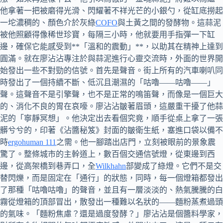
他拿著一把被磨得光滑、閃耀著不祥光芒的小銀勺，從缸底撈起
一坨濃稠的、顏色介於灰綠
COFO
與土黃之間的發酵物。這蒜泥
被他照顧得像稀世珍寶，每隔三小時，他就要用手指彈一下缸
邊，確保它能感受到**「溫和的震動」**，以助其在精神上達到
圓滿。就在廖沾沾專注於與蒜泥進行心靈交流時，外面的世界開
始發出一些不對勁的信號。首先是聲音。街上所有的汽車喇叭同
時發出了一個持續不斷、低沉且潮濕的「咕嚕——咕嚕——」
聲。這聲音不是引擎聲，也不是正常的鳴笛聲，而像是一個巨大
的、消化不良的胃在哀嚎。廖沾沾皺著眉頭，這嚴重干擾了他蒜
泥的「寧靜冥想」。他決定出去看個究竟，順手從桌上拿了一張
髒兮兮的，印著《沾醬秘笈》封面的皺衛生紙，塞進口袋以備不
時
ergohuman 111
之需。他一腳踏出店門，立刻被眼前的景象震
驚了。整條城市的主幹道上，數百個交通信號燈，從東邊到西
邊，從高架橋到巷弄口，全
Wilkhahn
部變成了綠燈。它們不是交
替閃爍，而是固定在「通行」的狀態，同時，每一個燈箱都發出
了那種「咕嚕咕嚕」的聲音，並且有一層淡淡的、熱氣騰騰的白
霧從燈箱的頂部冒出，散發出一種難以名狀的——麵粉蒸煮過頭
的氣味。「麵粉焦慮？還是過度發酵？」廖沾沾是個醬料學家，