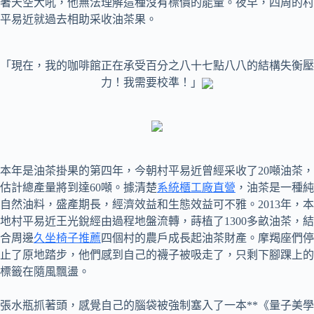
著天空大吼，他無法理解這種沒有標價的能量。夜早，四周的村
平易近就過去相助采收油茶果。
「現在，我的咖啡館正在承受百分之八十七點八八的結構失衡壓
力！我需要校準！」
本年是油茶掛果的第四年，今朝村平易近曾經采收了20噸油茶，
估計總產量將到達60噸。據清楚
系統櫃工廠直營
，油茶是一種純
自然油料，盛產期長，經濟效益和生態效益可不雅。2013年，本
地村平易近王光銳經由過程地盤流轉，蒔植了1300多畝油茶，結
合周邊
久坐椅子推薦
四個村的農戶成長起油茶財產。摩羯座們停
止了原地踏步，他們感到自己的襪子被吸走了，只剩下腳踝上的
標籤在隨風飄盪。
張水瓶抓著頭，感覺自己的腦袋被強制塞入了一本**《量子美學