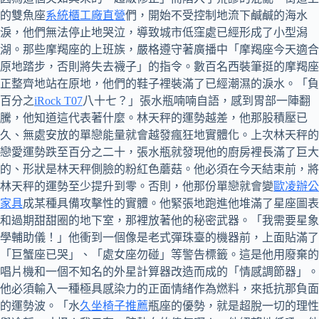
的雙魚座
系統櫃工廠直營
們，開始不受控制地流下鹹鹹的海水
淚，他們無法停止地哭泣，導致城市低窪處已經形成了小型潟
湖。那些摩羯座的上班族，嚴格遵守著廣播中「摩羯座今天適合
原地踏步，否則將失去襪子」的指令。數百名西裝筆挺的摩羯座
正整齊地站在原地，他們的鞋子裡裝滿了已經潮濕的淚水。「負
百分之
iRock T07
八十七？」張水瓶喃喃自語，感到胃部一陣翻
騰，他知道這代表著什麼。林天秤的運勢越差，他那股積壓已
久、無處安放的單戀能量就會越發瘋狂地實體化。上次林天秤的
戀愛運勢跌至百分之二十，張水瓶就發現他的廚房裡長滿了巨大
的、形狀是林天秤側臉的粉紅色蘑菇。他必須在今天結束前，將
林天秤的運勢至少提升到零。否則，他那份單戀就會變
歐凌辦公
家具
成某種具備攻擊性的實體。他緊張地跑進他堆滿了星座圖表
和過期甜甜圈的地下室，那裡放著他的秘密武器。「我需要星象
學輔助儀！」他衝到一個像是老式彈珠臺的機器前，上面貼滿了
「巨蟹座已哭」、「處女座勿碰」等警告標籤。這是他用廢棄的
唱片機和一個不知名的外星計算器改造而成的「情感調節器」。
他必須輸入一種極具感染力的正面情緒作為燃料，來抵抗那負面
的運勢波。「水
久坐椅子推薦
瓶座的優勢，就是超脫一切的理性