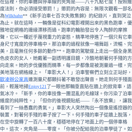
在這裡，你的車體與停車線的夾角是——八十九點七度！按照維
度法則，你必須接受懲罰！」懲罰的內容是：無限次觀看一部名
為
Wilkhahn
**《新手泊車七百次失敗集錦》的紀錄片，直到哭泣
為止。就在這時，一輛像是從科幻電影裡開出來的黑色跑車，優
雅地從網格的邊緣漂移而過。跑車的輪胎發出令人陶醉的摩擦
聲，它以一種近乎蔑視重力的姿態，精準地停進了一個只有它車
身尺寸寬度的停車格中。那泊車的過程就像一場舞蹈，流暢、完
美，且毫無任何多餘的動作**。跑車的駕駛座上走出一個全身黑
色皮衣的女人，她戴著一副透明護目鏡，冷酷地朝著何手殘的方
向走來。她的步伐優雅而精準，每一步都像是被測量過一樣，完
美地落在網格線上。「車影大人！」泊車警察們立刻立正站好，
歐凌辦公家具
連測量尺都顫抖著不敢發出聲音。她走到何手殘面
前，輕蔑地掃
Enjoy121
了一眼他那輛垂直貼在牆上的掀背車，語
氣冰冷。「新手，你的車技像一團混亂的毛線球。你污染了泊車
維度的純粹性。」「但你的後視鏡貼紙——『永不放棄』，讓我
看到了一絲愚蠢的勇氣。」車影大人突然掏出一個像是遙控器的
裝置，對著何手殘的車子按了一下。何手殘的車子從牆上脫落，
在空中旋轉了一百八十度，穩穩地停在了地面上的一個停車格
中。這次，夾角是——零度。「你被分配給我的泊車學徒了。如