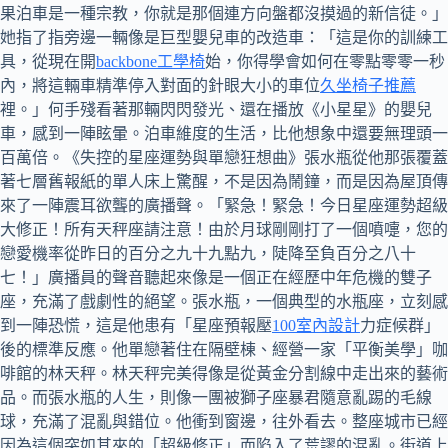
果泊車是一種宗教，你就是那個連方向盤都沒摸過的新信徒。」
她指了指旁邊一輛像是巨型嬰兒車的改造車：「這是你的訓練工
具，從現在開
backbone工學椅
始，你得學會如何在零點零零一秒
內，將這輛車精準停入對面的針眼大小的車位
久坐椅子推薦
裡。」何手殘看著那輛閃閃發光、還在播放《小星星》的嬰兒
車，感到一陣眩暈。泊車維度的生活，比他想象中還要無理頭一
百萬倍。《失控的星座運勢與單戀狂想曲》張水瓶從他那張覆蓋
著七層舊報紙的單人床上驚醒，不是因為鬧鐘，而是因為屋頂傳
來了一陣震耳欲聾的廣播聲。「緊急！緊急！今日星座運勢超級
大修正！所有天秤座請注意！由於月球剛剛打了一個噴嚏，您的
戀愛機率從昨日的百分之九十九點九，陡降至負百分之八十
七！」廣播員的聲音聽起來像是一個正在經歷中年危機的雙子
座，充滿了戲劇性的絕望。張水瓶，一個典型的水瓶座，立刻感
到一陣恐慌，這是他患有「星座預報壓
100室內設計
力症候群」
後的標準反應。他單戀著住在隔壁棟、經營一家「平衡美學」咖
啡館的林天秤。林天秤完美得像是從黃金分割線中走出來的藝術
品。而張水瓶的人生，則像一團被獅子座暴君隨意亂踢的毛線
球，充滿了混亂與錯位。他衝到窗邊，往外看去。整座城市已經
因為這個突如其來的「超級修正」而陷入了荒謬的混亂。街道上