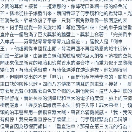
之間的耳語。接著，一道濃郁的、像薄荷口香糖一樣的綠色光
芒。猛地從柱子爆發出來，瞬間吞噬了何手殘和他的掀背車。光
芒消失後，窄巷恢復了平靜，只剩下獨角獸雕像一臉困惑的表
情。何手殘感覺一陣天旋地轉，等他回過神來，他的車子竟然垂
直停在一個貼滿了巨大獎狀的牆壁上。獎狀上寫著：「完美倒車
入庫獎——第零點零零零零零九度偏差。」落款人是「倒車
王」。他趕緊從車窗探出頭，發現周圍不再是熟悉的城市街道，
而是一望無際、由無數白線和編號組成的巨大網格。這裡的空氣
聞起來像是新買的輪胎和劣質香水的混合物，而重力似乎是隨機
變化的，有時感覺很重，有時像漂浮在游泳池裡。他試圖按喇
叭，但喇叭發出的不是「叭叭」，而是他童年時學會的、關於泊
車口訣的魔性兒歌。四面八方傳來了刺耳的剎車聲，接著，一群
穿著反光背心和戴著白色安全帽的人朝他衝來。這些人手裡拿的
不是警棍，而是長長的測量尺和巨大的電子角度儀，臉上的表情
極度嚴肅。「違反泊車維度基本法！斜停入庫！罪大惡極！」領
頭的泊車警察用一個擴音器大喊，聲音充滿機械感。「我、我沒
有斜停！我只是垂直停在了牆壁上！」何手殘趕緊為自己辯解，
但聲音因為恐懼而顫抖。「垂直泊車？那是在第三次元的行為，