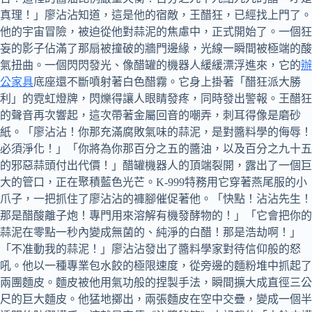
真理！」廖沾沾知道，這是他的宿敵，王醋狂，已經找上門了。
他的宇宙冒險，被迫從他對蒜泥的焦慮中，正式開始了。一個狂
妄的影子佔滿了那扇被撞破的牆門邊緣，光線一瞬間被極端的酸
氣扭曲。一個閃閃發光、像醋罐的機器人緩緩漂浮進來，它的
辦
公家具
底座還不斷噴射著白色醋霧。它身上掛著「醋狂派大勝
利」的霓虹燈牌，閃爍得讓人眼睛發疼，同時發出警報。王醋狂
的聲音再次響起，這次帶著金屬回音的嘲弄，刺耳得像是磨砂
紙。「廖沾沾！你那充滿腐敗氣味的蒜泥，是對醬料學的侮辱！
必須淨化！」「你將為你那百分之五的醬油，以及百分之九十五
的邪惡蒜頭付出代價！」醋罐機器人的頂端裂開，露出了一個巨
大的管口，正在聚積藍色光芒。K-999特務用它穿著燕尾服的小
爪子，一把抓住了廖沾沾的褲腳催促著他。「快點！沾沾先生！
那是醋酸離子炮！專門用來溶解有機發酵物的！」「它會把你的
蒜泥在零點一秒內變成無菌的、純淨的白醋！那是浩劫啊！」
「不准動我的蒜泥！」廖沾沾發出了醬料學家對待信仰般的怒
吼。他以一種專業包水餃的極限速度，從旁邊的麵粉堆中抓起了
兩團麵皮。麵皮被他用氣功般的捏製手法，瞬間擴大成直徑三公
尺的巨大麵皮。他猛地擲出，兩張麵皮在空中交疊，變成一個半