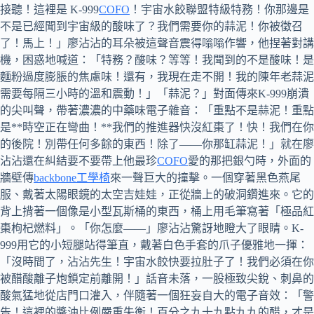
接聽！這裡是 K-999
COFO
！宇宙水餃聯盟特級特務！你那邊是
不是已經聞到宇宙級的酸味了？我們需要你的蒜泥！你被徵召
了！馬上！」廖沾沾的耳朵被這聲音震得嗡嗡作響，他捏著對講
機，困惑地喊道：「特務？酸味？等等！我聞到的不是酸味！是
麵粉過度膨脹的焦慮味！還有，我現在走不開！我的陳年老蒜泥
需要每隔三小時的溫和震動！」「蒜泥？」對面傳來K-999崩潰
的尖叫聲，帶著濃濃的中藥味電子雜音：「重點不是蒜泥！重點
是**時空正在彎曲！**我們的推進器快沒紅棗了！快！我們在你
的後院！別帶任何多餘的東西！除了——你那缸蒜泥！」就在廖
沾沾還在糾結要不要帶上他最珍
COFO
愛的那把銀勺時，外面的
牆壁傳
backbone工學椅
來一聲巨大的撞擊。一個穿著黑色燕尾
服、戴著太陽眼鏡的太空吉娃娃，正從牆上的破洞鑽進來。它的
背上揹著一個像是小型瓦斯桶的東西，桶上用毛筆寫著「極品紅
棗枸杞燃料」。「你怎麼——」廖沾沾驚訝地瞪大了眼睛。K-
999用它的小短腿站得筆直，戴著白色手套的爪子優雅地一揮：
「沒時間了，沾沾先生！宇宙水餃快要拉肚子了！我們必須在你
被醋酸離子炮鎖定前離開！」話音未落，一股極致尖銳、刺鼻的
酸氣猛地從店門口灌入，伴隨著一個狂妄自大的電子音效：「警
告！這裡的醬油比例嚴重失衡！百分之九十九點九九的醋，才是