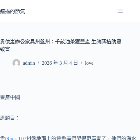
跳
至
錯過的節氣
主
要
內
容
貴億嵐辦公家具州盤州：千畝油茶獲豐產 生態蒔植助農
致富
admin
2026 年 3 月 4 日
love
豐產中國
原題目：
貴
iRock T07
州盤地面上的雙魚座們哭得更厲害了，他們的海水