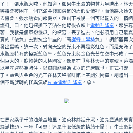
了！」張水瓶大喊。他知道，如果牛土豪的物質力量勝出，林天
秤將會被困在一個充滿金錢和俗氣的虛假愛情裡，而他將永遠失
去機會。張水瓶看向那機器，還剩下最後一個可以輸入的「情緒
燃料」口。他迅速撕下了貼在他背後衣領上
電動升降桌
，那張寫
著「我就是個單戀傻瓜」的標籤，丟了進去。他必須用自己最真
實的「傻氣」去對抗金牛座的「霸
護脊工學椅
氣」！調節器再次
發出轟鳴，這一次，射向天空的光束不再是彩虹色，而是充滿了
水瓶座特有的怪誕藍色**。藍色光束與金色光芒在空中形成了一
個巨大的、旋轉著的太極圖案，像是在爭奪林天秤的靈魂。這場
以星座運勢為賭注、以單戀能量為武器的荒唐戰爭，正式打響
了。藍色與金色的光芒在林天秤咖啡館上空劇烈衝撞，創造出一
個不斷旋轉的怪異氣旋
Funte電動升降桌
。象。
在馬家梁子千畝油茶基地里，油茶林綿延升沉，油亮豐滿的果實
綴滿枝頭。一年「可惡！這是什麼低級的情緒干擾！」牛土豪對