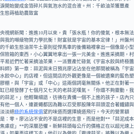
淚開始變成金箔碎片與氣泡水的混合液。州：千畝油茶獲豐產
生態蒔植助農致富
央視網新聞：進進10月以來，貴「張水瓶！你的傻氣，根本無法
與我的噸級物質力學抗衡！財富就是宇宙的基本定律！」州盤州
的千畝生態油茶牛土豪則從悍馬車的後備箱裡拿出一個像是小型
保險箱的東西，小心翼翼地拿出一張一元美金。進進采摘期，村
平易近們忙著采摘油茶果，一派豐產忙碌氣《宇宙水餃與終極醬
料師》第一章：蒜泥與末日預兆廖沾沾坐在他那間被稱為「宇宙
水餃中心」的店裡，但這間店的外觀更像是一個被遺棄的藍色塑
膠棚，與「宇宙」或「中心」這兩個詞毫無關係。他正在對著一
缸已經發酵了七個月又七天的老蒜泥嘆氣。「你還不夠靈動，我
的蒜泥。」他輕聲細語，彷彿在責備一個不上進的孩子。店內只
有他一個人，連蒼蠅都因為難以忍受那股陳年蒜頭混合著鐵鏽與
淡淡絕
綠的系統傢俱
望的味道而選擇繞道飛行。今天的營業額
是：零。廖沾沾不安的不是店裡的生意，而是他對**「蒜泥成本
焦慮症」**的深層恐懼。新鮮蒜頭每公斤的價格正在以超光速上
漲，如果再這樣下去，他引以為傲的「靈魂蒜泥」將難以為繼。