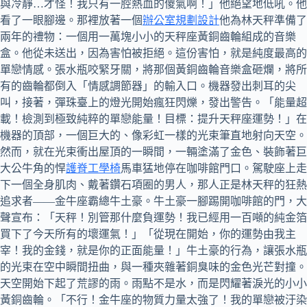
與冷靜…才怪！我只有一腔熱血的傻氣啊！」他絕望地低吼。他
看了一眼腳邊。那裡放著一個
辦公室規劃設計
他為林天秤準備了
兩年的禮物：一個用一萬塊小小的天秤座黃銅齒輪組成的音樂
盒。他從未送出，因為害怕被拒絕。這份害怕，就是純度最高的
單戀情感。張水瓶咬緊牙關，將那個黃銅齒輪音樂盒砸爛，將所
有的齒輪都倒入「情感調節器」的輸入口。機器發出刺耳的尖
叫，接著，彈珠臺上的燈光開始瘋狂閃爍，發出警告。「能量超
載！檢測到極致純粹的單戀能量！目標：提升天秤座運勢！」在
機器的頂部，一個巨大的、像彩虹一樣的光束筆直地射向天空。
然而，就在光束衝出屋頂的一瞬間，一輛塗滿了金色、裝飾著巨
大公牛角的悍
護脊工學椅
馬車猛地停在咖啡館門口。駕駛座上走
下一個全身肌肉、戴著鑽石項圈的男人，那人正是林天秤的狂熱
追求者——金牛座霸總牛土豪。牛土豪一腳踢開咖啡館的門，大
聲宣布：「天秤！別管那什麼負運勢！我已經用一百噸的純金箔
買下了今天所有的壞運氣！」「從現在開始，你的運勢由我主
宰！我的金錢，就是你的正面能量！」牛土豪的行為，讓張水瓶
的光束在空中瞬間扭曲，與一種夾雜著銅臭味的金色光芒對撞。
天空開始下起了荒謬的雨。雨點不是水，而是閃耀著淚光的小小
黃銅齒輪。「不行！金牛座的物質力量太強了！我的單戀被汙染