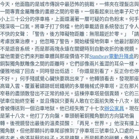
今天，他面臨的是城市傳說中最恐怖的挑戰，一條夾在理髮店與
一間專賣金屬雕像的畫廊之間的窄巷。一個看起來比他車子尺寸
小上三十公分的停車格，上面還灑著一層可疑的白色粉末。何手
殘深吸一口氣。將車子打了倒檔。他的車載語音系統發出了令人
不快的女聲：「警告，後方障礙物距離：無限趨近於零。」「請
考慮放棄治療。」他忽略了警告，開始緩慢地倒車。他最討厭的
不是語音系統，而是那兩塊永遠在關鍵時刻自動收折的後視鏡。
當他需要它們來判斷車體與那座價值不菲
Standway電動升降桌
的
銅製獨角獸雕像之間的距離時，它們卻像兩片羞澀的耳朵一樣，
優雅地縮了回去。同時發出低語：「你還是別看了，反正你也停
不好。」何手殘感覺心臟快要跳出來了。他轉頭看去，發現那座
高聳入雲、覆蓋著鏽跡斑斑鐵網的多層機械式停車塔，正在那片
窄巷的盡頭散發出不正常的綠光。這棟停車塔是個異類，它的三
號車位始終空著，並且傳說只要有人敢在它面前失敗十八次，就
會被傳送到一個泊車地獄。他已經失敗了十七次
辦公家具
。現在
是第十八次。他打了方向盤，車頭朝著銅獨角獸的方向猛地偏
轉。後視鏡發出最後的溫柔提醒：「再見，世界。」他沒有撞上
獨角獸，但他那顫抖的車尾卻擦到了停車塔三號車位入口處的一
根古老、佈滿苔蘚的柱子。不是撞擊，而是輕柔的碰觸，像戀人