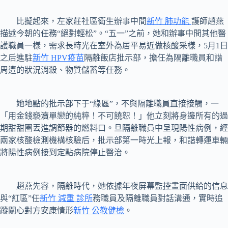
比擬起來，左家莊社區衛生辦事中間
新竹 肺功能
護師趙燕
描述今朝的任務“絕對輕松”。“五一”之前，她和辦事中間其他醫
護職員一樣，需求長時光在室外為居平易近做核酸采樣，5月1日
之后進駐
新竹 HPV疫苗
隔離飯店批示部，擔任為隔離職員和諧
周遭的狀況消殺、物質儲蓄等任務。
她地點的批示部下于“綠區”，不與隔離職員直接接觸，一
「用金錢褻瀆單戀的純粹！不可饒恕！」他立刻將身邊所有的過
期甜甜圈丟進調節器的燃料口。旦隔離職員中呈現陽性病例，經
兩家核酸檢測機構核驗后，批示部第一時光上報，和諧轉運車輛
將陽性病例接到定點病院停止醫治。
趙燕先容，隔離時代，她依據年夜屏幕監控畫面供給的信息
與“紅區”任
新竹 減重 診所
務職員及隔離職員對話溝通，實時追
蹤關心對方安康情形
新竹 公教健檢
。