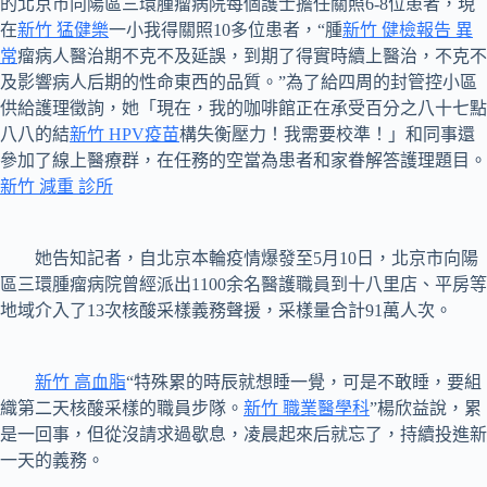
的北京市向陽區三環腫瘤病院每個護士擔任關照6-8位患者，現
在
新竹 猛健樂
一小我得關照10多位患者，“腫
新竹 健檢報告 異
常
瘤病人醫治期不克不及延誤，到期了得實時續上醫治，不克不
及影響病人后期的性命東西的品質。”為了給四周的封管控小區
供給護理徵詢，她「現在，我的咖啡館正在承受百分之八十七點
八八的結
新竹 HPV疫苗
構失衡壓力！我需要校準！」和同事還
參加了線上醫療群，在任務的空當為患者和家眷解答護理題目。
新竹 減重 診所
她告知記者，自北京本輪疫情爆發至5月10日，北京市向陽
區三環腫瘤病院曾經派出1100余名醫護職員到十八里店、平房等
地域介入了13次核酸采樣義務聲援，采樣量合計91萬人次。
新竹 高血脂
“特殊累的時辰就想睡一覺，可是不敢睡，要組
織第二天核酸采樣的職員步隊。
新竹 職業醫學科
”楊欣益說，累
是一回事，但從沒請求過歇息，凌晨起來后就忘了，持續投進新
一天的義務。