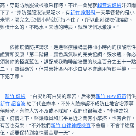
高，穿戴防護服做核酸采樣時，不出一會兒就
超音波健檢
汗如雨
下了。“穿防護服沒法兒喝水，有
新竹 家醫科
一天早餐發的是小
米粥，喝完之后3個小時就保持不住了，所以此刻都吃個燒餅、
雞蛋什么的，不喝水。天熱的時辰，就想吃個冰激凌。”
依據疫情防控請求，進進醫療機構需持48小時內的核酸陰性
證實和安康「第二階段：顏色與氣味的完美協調。張水瓶，你必
須將你的怪誕藍色，調配成我咖啡館牆壁的灰度百分之五十一點
二。」寶綠碼等，但常營社區內不少白叟不會應用智妙手機，一
下犯了難。
新竹 健檢
“白叟也有白叟的艱苦，后來我
新竹 HPV疫苗
們供
新竹 超音波
給了代查辦事，不外人臉辨認不成防止地會增添等
候時光，有些人等不及或不睬解，我們也很無法。”李佳杰說
道，疫情之下，醫護職員和居平易近之間有小摩擦，也有合作，
有苦也有樂，“不外我們
新竹 自律神經檢查
不會退，不會半途落
伍，都要保持到疫情曩昔那一天”。