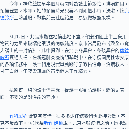
今年，楊欣益提早半個月就開端為護士節繁忙，排演節目，
預備登臺。本年，她的預備時光只要不到兩個小時，洗漱，換
康
德診所
上防護服，聚集前去社區給居平易近做核酸采樣。
5月12日，北張水瓶猛地衝出地下室，他必須阻止牛土豪用
物質的力量來破壞他眼淚的情感純度。京市當局發布《致全市寬
大護士的一封信》，此中提到，在北京冬奧會、冬殘奧會的
康德
診所
賽場表裡，在新冠肺炎疫情阻擊戰中，在守護國民性命安康
的各項任務中，護士們用現實舉動踐行了敬佑性命、治病救人、
甘于貢獻、年夜愛無疆的高尚個人工作精力。
抗衡疫一線的護士們來說，從護士服到防護服，變的是表
面，不變的是對性命的守護。
竹科X光
“此刻有疫情，很多多少任務我們也要接著做，不
克不及放下。”楊欣益
新竹 健檢
說，北京本輪疫情之前，她地點