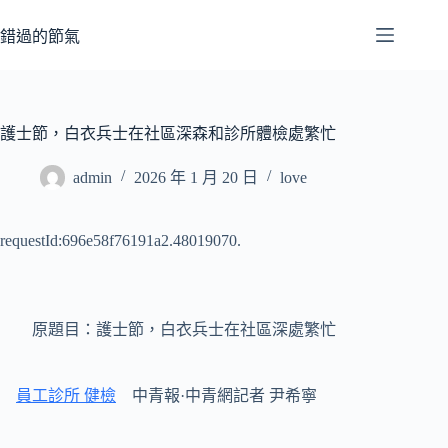
跳
至
錯過的節氣
主
要
內
容
護士節，白衣兵士在社區深森和診所體檢處繁忙
admin
2026 年 1 月 20 日
love
requestId:696e58f76191a2.48019070.
原題目：護士節，白衣兵士在社區深處繁忙
員工診所 健檢
中青報·中青網記者 尹希寧