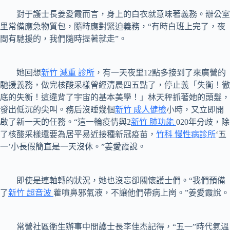
對于護士長姜愛霞而言，身上的白衣就意味著義務。辦公室
里常備應急物質包，隨時應對緊迫義務，“有時白班上完了，夜
間有馳援的，我們隨時提著就走”。
她回想
新竹 減重 診所
，有一天夜里12點多接到了來廣營的
馳援義務，做完核酸采樣曾經清晨四五點了，停止義「失衡！徹
底的失衡！這違背了宇宙的基本美學！」林天秤抓著她的頭髮，
發出低沉的尖叫。務后沒睡幾個
新竹 成人健檢
小時，又立即開
啟了新一天的任務。“這一輪疫情與2
新竹 肺功能
020年分歧，除
了核酸采樣還要為居平易近接種新冠疫苗，
竹科 慢性病診所
‘五
一’小長假簡直是一天沒休。”姜愛霞說。
即使是連軸轉的狀況，她也沒忘卻關懷護士們。“我們預備
了
新竹 超音波
藿噴鼻邪氣液，不讓他們帶病上崗。”姜愛霞說。
常營社區衛生辦事中間護士長李佳杰記得，“五一”時代氣溫