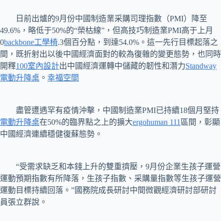
日前出爐的9月份中國制造業采購司理指數（PMI）降至
49.6%，略低于50%的“榮枯線”，但高技巧制造業PMI高于上月
0
backbone工學椅
.3個百分點，到達54.0%。這一先行目標起落之
間，既折射出以後中國經濟面對的較為復雜的變更態勢，也同時
開釋
100室內設計
出中國經濟運轉中儲藏的韌性和潛力
Standway
電動升降桌
。
幸福空間
盡管遭遇罕有疫情沖擊，中國制造業PMI已持續18個月堅持
電動升降桌
在50%的臨界點之上的擴大
ergohuman 111
區間，彰顯
中國經濟連續穩健復蘇態勢。
“受需求缺乏和本錢上升的雙重擠壓，9月份企業生孩子運營
運動預期指數有所降落，生孩子指數、采購量指數等生孩子運營
運動目標持續回落。”國務院成長研討中間微觀經濟研討部研討
員張立群說。