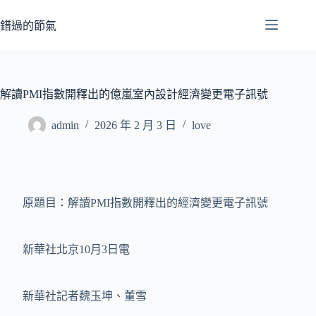
跳
至
錯過的節氣
主
要
內
容
解讀PMI指數開釋出的億嵐室內設計經濟變更電子訊號
admin
2026 年 2 月 3 日
love
原題目：解讀PMI指數開釋出的經濟變更電子訊號
新華社北京10月3日電
新華社記者魏玉坤、董雪