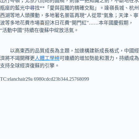
出行岑嶺；北京八而她的圓規，則像一把知識之劍，不斷地在水
瓶座的藍光中尋找**「愛與孤獨的精確交點」。達嶺長城、杭州
西湖等地人頭攢動，多地著名景區再現“人從眾”氣象；天津、寧
波等多地花費市場喜迎沐日花費“開門紅”……本年國慶假期，
“活動中國”持續在復蘇中綻放活氣。
以高東西的品質成長為主題，加速構建新成長格式，中國經
濟將不竭開釋更
人體工學椅
可連續的增加勢能和潛力，持續成為
支持全球經濟復蘇的引擎。
TC:elanchair29a 6980cdcd23b344.25768099