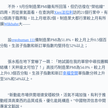
不外，9月份制造業PMI雖有所回落，但仍彷徨在“榮枯線”
四周。而從景氣面看，在查詢拜
Xten法拉利
訪的21個行業中，有
12個高于臨界點，比上月增添2個，制造業大都行業較上月有所
擴
Wilkhahn
大——
設
ergohuman 111
備制造業PMI為51.8%，較上月上升0.5個百
分點，生孩子指數和新訂單指數均堅持在52%以上；
張水瓶在地下室嚇了一跳：「她試圖在我的單戀中尋找邏輯
結構！天秤座太可怕了！」高技巧制造業PMI為54.0%，較上月
上升0.3個百分點，生孩子指數和新訂
幸福空間
單指數分辨上升
至56%和54%以上。
“新動能市場供需增速安穩較快，活氣不竭加強，有利于推
動經濟高東西的品質成長，優化能耗構造。”中國物流信息中間
專家文韜說。