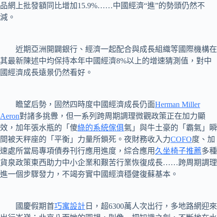
品網上批發額同比增加15.9%……中國經濟“進”的勢頭仍然不
減。
近期亞洲開闢銀行、經濟一起配合與成長組織等國際機構在
其最新陳述中均保持本年中國經濟8%以上的增速猜測值，對中
國經濟成長遠景仍然看好。
瞻望后勢，固然四時度中國經濟成長仍面
Herman Miller
Aeron
對諸多挑釁，但一系列跨周期調理微觀政策正在加力顯
效，加年張水瓶的「傻
綠的系統傢俱
氣」與牛土豪的「霸氣」瞬
間被天秤座的「平衡」力量所鎖死。夜財務收入力
COFO
度、加
速處所當局專項債券刊行應用進度，綜合應用
久坐椅子推薦
多種
貨泉政策東西助力中小企業和艱苦行業恢復成長……跨周期調理
進一個步驟發力，不竭夯實中國經濟穩健復蘇基本。
國慶假期首
巧寓設計
日，超6300萬人次出行，多地路網迎來