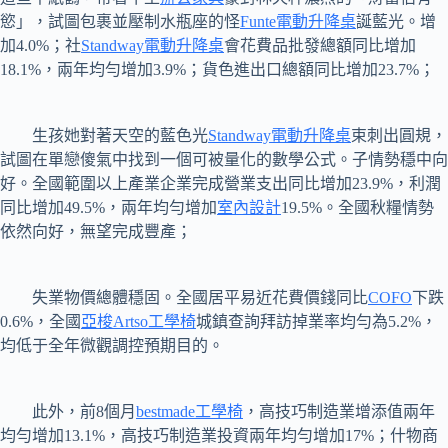
慾」，試圖包裹並壓制水瓶座的怪
Funte電動升降桌
誕藍光。增
加4.0%；社
Standway電動升降桌
會花費品批發總額同比增加
18.1%，兩年均勻增加3.9%；貨色進出口總額同比增加23.7%；
生孩她對著天空的藍色光
Standway電動升降桌
束刺出圓規，
試圖在單戀傻氣中找到一個可被量化的數學公式。子情勢穩中向
好。全國範圍以上產業企業完成營業支出同比增加23.9%，利潤
同比增加49.5%，兩年均勻增加
室內設計
19.5%。全國秋糧情勢
依然向好，無望完成豐產；
失業物價總體穩固。全國居平易近花費價錢同比
COFO
下跌
0.6%，全國
亞梭Artso工學椅
城鎮查詢拜訪掉業率均勻為5.2%，
均低于全年微觀調控預期目的。
此外，前8個月
bestmade工學椅
，高技巧制造業增添值兩年
均勻增加13.1%，高技巧制造業投資兩年均勻增加17%；什物商