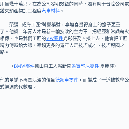
用量幾十萬只，在為公司發明效益的同時，還有助于晉陞公司電
錘夾頭產物加工程度
汽車材料
。
榮獲 “威海工匠”聲譽稱號，李旭春覺得身上的擔子更重
了。他說，年青人才是新一輪技改的主力軍，把經歷和常識薪火
相傳，也是我們工匠的
VW零件
光彩任務。接上去，他會把工匠
精力傳遞給大師，率領更多的青年人走技巧成才、技巧報國之
路。
（
BMW零件
據山東工人報新聞
藍寶堅尼零件
夏麗萍）
他的單戀不再是浪漫的傻氣
德系車零件
，而變成了一道被數學公
式逼迫的代數題。