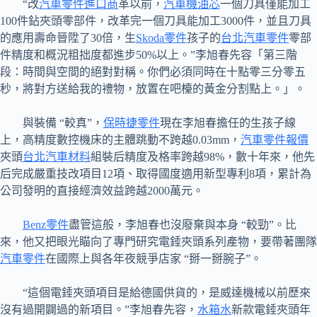
“改
汽車零件進口商
革以前，
汽車機油芯
一個刀具僅能加工
100件鉆夾頭零部件，改革完一個刀具能加工3000件，並且刀具
的應用壽命晉陞了30倍，生
Skoda零件
孩子的
台北汽車零件
零部
件精度和概況粗拙度都進步50%以上。”李旭春先容「第三階
段：時間與空間的絕對對稱。你們必須同時在十點零三分零五
秒，將對方送給我的禮物，放置在吧檯的黃金分割點上。」。
與裝備 “較真”，
保時捷零件
現在李旭春擔任的生孩子線
上，高精度數控機床的主體跳動不跨越0.03mm，
汽車零件報價
夾頭
台北汽車材料
組裝后精度及格率跨越98%，數十年來，他先
后完成嚴重技改項目12項、取得國度適用新型專利8項，累計為
公司發明的直接經濟效益跨越2000萬元。
Benz零件
盡管這般，李旭春也沒廢棄與本身 “較勁”。比
來，他又把眼光瞄向了專門研究電錘夾頭系列產物，要帶著團隊
汽車零件
在國際上與各年夜競爭店家 “掰一掰腕子”。
“這個電錘夾頭項目是給德國供貨的，是威達機械以前歷來
沒有過開闢過的新項目。”李旭春先容，
水箱水
新款電錘夾頭年