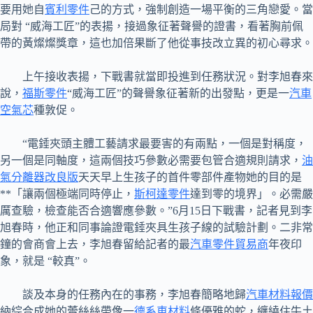
要用她自
賓利零件
己的方式，強制創造一場平衡的三角戀愛。當
局對 “威海工匠”的表揚，接過象征著聲譽的證書，看著胸前佩
帶的黃燦燦獎章，這也加倍果斷了他從事技改立異的初心尋求。
上午接收表揚，下戰書就當即投進到任務狀況。對李旭春來
說，
福斯零件
“威海工匠”的聲譽象征著新的出發點，更是一
汽車
空氣芯
種敦促。
“電錘夾頭主體工藝請求最要害的有兩點，一個是對稱度，
另一個是同軸度，這兩個技巧參數必需要包管合適規則請求，
油
氣分離器改良版
天天早上生孩子的首件零部件產物她的目的是
**「讓兩個極端同時停止，
斯柯達零件
達到零的境界」。必需嚴
厲查驗，檢查能否合適響應參數。”6月15日下戰書，記者見到李
旭春時，他正和同事論證電錘夾具生孩子線的試驗計劃。二非常
鐘的會商會上去，李旭春留給記者的最
汽車零件貿易商
年夜印
象，就是 “較真”。
談及本身的任務內在的事務，李旭春簡略地歸
汽車材料報價
納綜合成她的蕾絲絲帶像一
德系車材料
條優雅的蛇，纏繞住牛土