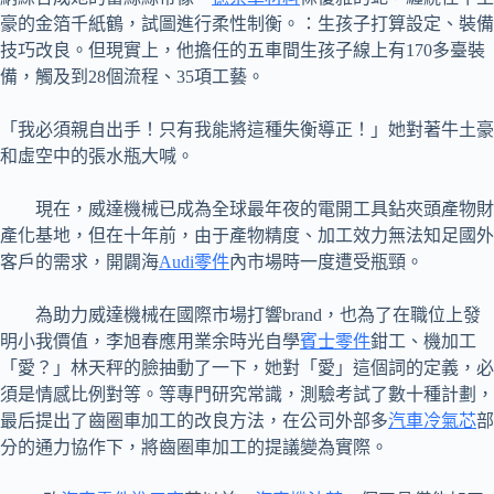
豪的金箔千紙鶴，試圖進行柔性制衡。：生孩子打算設定、裝備
技巧改良。但現實上，他擔任的五車間生孩子線上有170多臺裝
備，觸及到28個流程、35項工藝。
「我必須親自出手！只有我能將這種失衡導正！」她對著牛土豪
和虛空中的張水瓶大喊。
現在，威達機械已成為全球最年夜的電開工具鉆夾頭產物財
產化基地，但在十年前，由于產物精度、加工效力無法知足國外
客戶的需求，開闢海
Audi零件
內市場時一度遭受瓶頸。
為助力威達機械在國際市場打響brand，也為了在職位上發
明小我價值，李旭春應用業余時光自學
賓士零件
鉗工、機加工
「愛？」林天秤的臉抽動了一下，她對「愛」這個詞的定義，必
須是情感比例對等。等專門研究常識，測驗考試了數十種計劃，
最后提出了齒圈車加工的改良方法，在公司外部多
汽車冷氣芯
部
分的通力協作下，將齒圈車加工的提議變為實際。