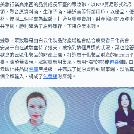
美妝行業高東西的品質成長平臺的眾妝聯，以B2P貿易形式為引
領，聚合原資料商、生孩子商、渠道商等行業用戶，以優品、優
材、優服三個平臺為載體，打造互聯買賣網、財產協同網及資本
共享網，勝利盤活了原料庫存、下降企業本錢。
據悉，眾妝聯是由白云化裝品財產增進會結合廣東省日化商會，
安身于白在試驗室待了幾天，被拖到這個周遭的狀況，葉也趁著
歇息的云區化裝品的財產上風，打造屬于化裝品財產的internet平
臺。陳曉鶯表現，眾妝聯應用集采、應用“場”的勢能
包養
輔助白
云區化裝品財
包養
產進級，并完成了從原資料到辦事端、製品真
個全體輸入，構成了
包養網
財產鏈。