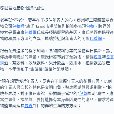
發掘當地產物“國潮”屬性
老字號“不老”，要害在于捉住年青人的心。廣州輕工團體華糖食
物公司
包養網
“廣氏”brand市場部總監柏曉冬表現
包養
，跨界與
摸索是貫串廣
包養網
氏成長經過歷程的基因，廣氏將經由過程產
物線和展示方法的立異，連續拉近與年青人的間隔
包養網
。
跟著花費進級的程序加速，食物飲料行業的產物與日俱新。為了
俘獲年青粉絲的味蕾，廣氏研發布局了預調酒、精釀
包養
啤
包養
網
酒、茶飲料、效能飲料、果汁飲品、飲用水、植物飲品等產
物，本年發布了“金菠蘿”菠蘿汁配制酒。
“現在想要切近年青人，要害在于掌握年青人的花費心思。此刻
的年青人最凸起的特色是文明自負、熱衷國潮與尋求別緻。”柏
曉冬表現，對于廣州來說，發掘屬于當地的“
包養
國潮”屬性，應
當生涯化、接地氣。要打造擁有本身基因屬性的潮品，需求將產
物籠罩面延長
包養
到目的群體生涯的方方面面。