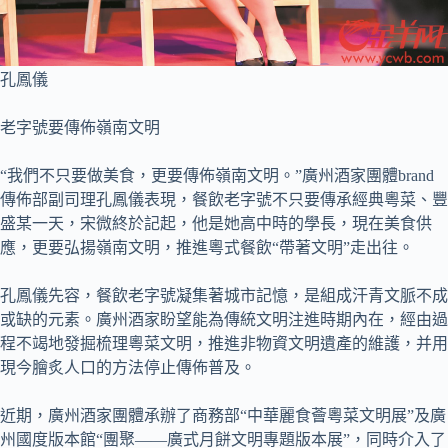
孔鳳儀
老字號要傳佈嶺南文明
“我們不只要做美食，更要傳佈嶺南文明。”廣州酒家團體brand
傳佈部副司理孔鳳儀表現，餐飲老字號不只要傳承經典粵菜、豐
盛某一天，宋微終於記起，他是她高中時的學長，現在美食供
應，更要弘揚嶺南文明，推進粵式餐飲“帶著文明”走出往。
孔鳳儀先容，餐飲老字號凝集著城市記憶，是組成汗青文脈不成
或缺的元素。廣州酒家盼望能為傳統文明注進時期內在，經由過
程不竭地發掘梳理粵菜文明，推進非物資文明遺產的維護，并用
現今膾炙人口的方法停止傳佈普及。
近期，廣州酒家團體承辦了商務部“中華麗食薈粵菜文明展”及廣
州國度版本館“團聚——廣式月餅文明專題版本展”，同時介入了