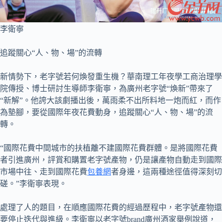
李衛寧
追蹤關心“人、物、場”的流轉
新情勢下，老字號若何煥發重生機？華南理工年夜學工商治理學
院傳授、博士研討生導師李衛寧，為廣州老字號“煥新”帶來了
“新解”。他誇大該劇播出後，萬雨柔不出所料地一炮而紅，而作
為墊腳，要從國際年夜花費動身，追蹤關心“人、物、場”的流
轉。
“國際花費中間城市的扶植離不建國際花費群體。是將國際花費
者引進廣州，評賞和購置老字號產物，仍是讓產物自動走到國際
市場中往、走到國際花費
包養網
者身邊，這兩種途徑值得深刻切
磋。”李衛寧表現。
處理了人的題目，在順應國際花費的經過歷程中，老字號產物還
要停止迭代與進級。李衛寧以老字號brand廣州酒家舉例說道，