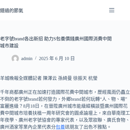
跳
至
錯過的節氣
主
要
內
容
老字號brand各出新招 助力S包養價錢廣州國際消費中間
城市建設
admin
2025 年 6 月 10 日
羊城晚報全媒體記者 陳澤云 孫綺曼 徐振天 杭瑩
千年商都廣州正在加速打造國際花費中間城市，歷經風雨仍矗立
不倒的老字號brand若何發力，外鄉brand若何玩轉“人、物、場”
富麗進級？8月18日，在晉陞廣州城市能級縱橫談暨廣州國際花
費中間城市培養扶植一周年研究會的圓桌論壇上，來自華南理工
年夜學、廣州老字號協會的專家代表，以及眾妝聯、廣氏食物、
廣州酒家等業內企業代表分
包養
送朋友了出色不雅點。