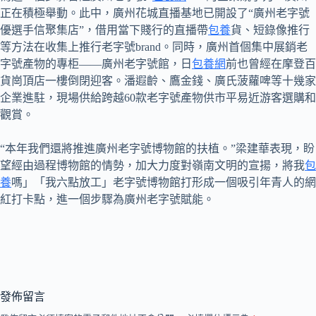
正在積極舉動。此中，廣州花城直播基地已開設了“廣州老字號
優選手信聚集店”，借用當下賤行的直播帶
包養
貨、短錄像推行
等方法在收集上推行老字號brand。同時，廣州首個集中展銷老
字號產物的專柜——廣州老字號館，日
包養網
前也曾經在摩登百
貨崗頂店一樓倒閉迎客。潘遐齡、鷹金錢、廣氏菠蘿啤等十幾家
企業進駐，現場供給跨越60款老字號產物供市平易近游客選購和
觀賞。
“本年我們還將推進廣州老字號博物館的扶植。”梁建華表現，盼
望經由過程博物館的情勢，加大力度對嶺南文明的宣揚，將我
包
養
嗎」「我六點放工」老字號博物館打形成一個吸引年青人的網
紅打卡點，進一個步驟為廣州老字號賦能。
發佈留言