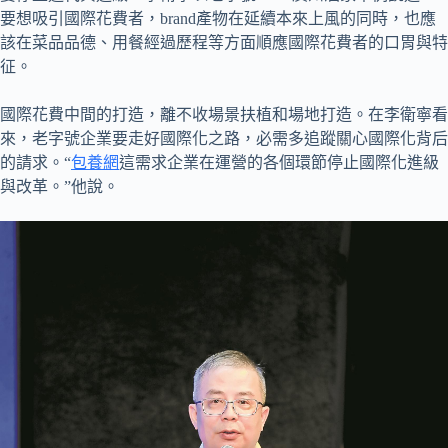
要想吸引國際花費者，brand產物在延續本來上風的同時，也應
該在菜品品德、用餐經過歷程等方面順應國際花費者的口胃與特
征。
國際花費中間的打造，離不收場景扶植和場地打造。在李衛寧看
來，老字號企業要走好國際化之路，必需多追蹤關心國際化背后
的請求。“
包養網
這需求企業在運營的各個環節停止國際化進級
與改革。”他說。