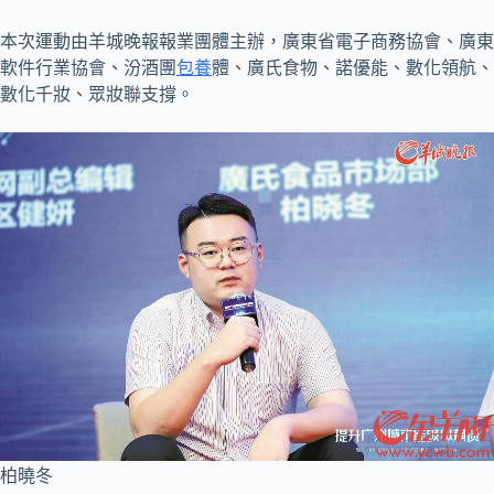
本次運動由羊城晚報報業團體主辦，廣東省電子商務協會、廣東
軟件行業協會、汾酒團
包養
體、廣氏食物、諾優能、數化領航、
數化千妝、眾妝聯支撐。
柏曉冬