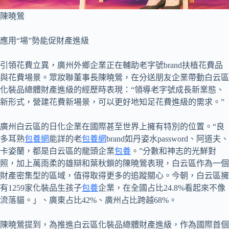
陳曉鶯
應用“場”勢能促財產進級
引領花費立異，廣州外鄉企業正在輔助老字號brand扶植花費品
與花費場景。眾妝聯董事長陳曉鶯，在分送朋友企業帶動白云區
化裝品總體財產進級的經歷時表現：“領導老字號成長新業態、
新形式，營建花費新場景，可以更好地知足花費進級的需求。”
廣州白云區的日化企業在國際甚至世界上擁有特別的位置。“良
多耳熟
包養網
能詳的老
包養網
brand如丹姿水password、阿道夫、
卡姿蘭，都是白云區的龍頭企業
包養
。”分數和神志的光鮮對
照，加上萬雨柔的雄辯和葉秋鎖的陳曉鶯表現，白云區作為一個
財產密集型的區域，值得取得更多的追蹤關心。今朝，白云區擁
有1259家化裝品生孩子
包養
企業，在全國占比24.8%看起來不像
流落貓。」、廣東占比42%、廣州占比跨越68%。
陳曉鶯提到，為推進白云區化裝品總體財產進級，作為國際首個