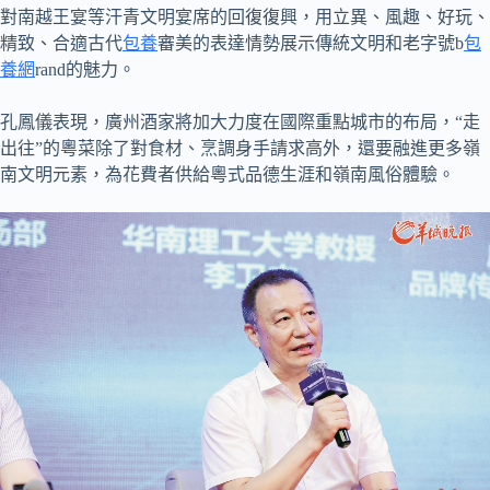
對南越王宴等汗青文明宴席的回復復興，用立異、風趣、好玩、
精致、合適古代
包養
審美的表達情勢展示傳統文明和老字號b
包
養網
rand的魅力。
孔鳳儀表現，廣州酒家將加大力度在國際重點城市的布局，“走
出往”的粵菜除了對食材、烹調身手請求高外，還要融進更多嶺
南文明元素，為花費者供給粵式品德生涯和嶺南風俗體驗。