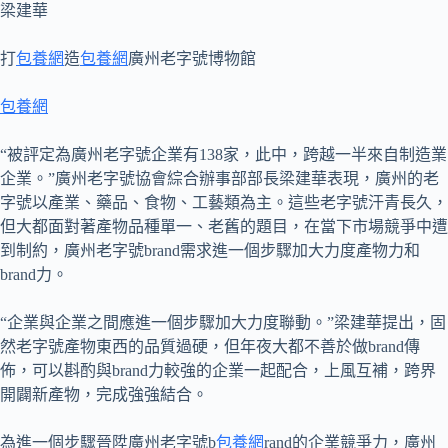
梁建華
打
包養網
造
包養網
廣州老字號博物館
包養網
“被評定為廣州老字號企業有138家，此中，跨越一半來自制造業
企業。”廣州老字號協會綜合辦事部部長梁建華表現，廣州的老
字號以產業、藥品、食物、工藝類為主。這些老字號汗青長久，
但大都面對著產物品種單一、老舊的題目，在當下市場競爭中遭
到制約，廣州老字號brand需求進一個步驟加大力度產物力和
brand力。
“企業與企業之間應進一個步驟加大力度聯動。”梁建華提出，固
然老字號產物東西的品質過硬，但年夜大都不善於做brand傳
佈，可以斟酌與brand力較強的企業一起配合，上風互補，跨界
開闢新產物，完成強強結合。
為進一個步驟晉陞廣州老字號b
包養網
rand的企業競爭力，廣州