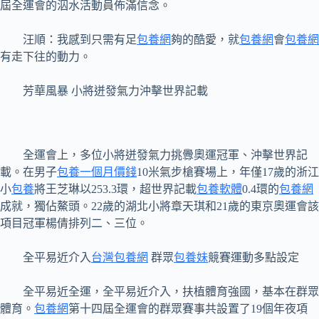
屆全運會的泅水活動員佈滿信念。
汪順：我感到只需有足
包養網
夠的酷愛，就
包養網
會
包養網
有走下往的動力。
芳華風暴 小將迸發氣力沖擊世界記載
全運會上，多位小將迸發氣力挑釁奧運冠軍、沖擊世界記
載。在男子
包養一個月價錢
10米氣步槍賽場上，年僅17歲的浙江
小
包養
將王芝琳以253.3環，超世界記載
包養軟體
0.4環的
包養網
成就，獨佔鰲頭。22歲的湖北小將章天琪和21歲的東京奧運會該
項目冠軍楊倩排列二、三位。
全平易近介入
台灣包養網
群眾
包養妹
競賽運動多點設定
全平易近全運，全平易近介入，扶植體育強國，基本在群眾
體育。
包養網
第十四屆全運會的群眾賽事共設置了19個年夜項