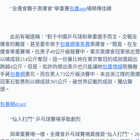
“全運會難于奧運會”舉重賽
包養app
場頻傳佳績
此前有報道稱：“對于中國乒乓球和舉重選手而言，交戰全
運會的難度，甚至要年夜于
包養網車馬費
奧運會。”簡直，在全
運會舉重賽場，在男子49公斤級競賽中，東京奧運會冠軍侯志慧
以總成就214公斤奪冠，這一份量比她在東京奪冠的成就還超出
跨越4公斤，但是，如許的傑出表示也只能讓她
包養情婦
險勝敵
手蔣
包養網
惠花。而在男人73公斤級決賽中，來自浙江隊的奧運
冠軍石智勇則以總成就365公斤，破世界記載的成就，獨佔鰲
頭。
包養網dcard
“仙人打鬥” 乒乓球賽場爭取劇烈
與舉重賽場一樣，全運會乒乓球賽場異樣是“仙人打鬥”。26