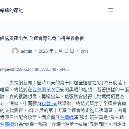
跳
至
錯過的節氣
主
要
內
容
續寫奧運出色 全運會專包養心得完善收官
admin
2026 年 1 月 13 日
love
requestId:69652ccf887cc2.30076848.
央視網新聞：歷時13天的第十四屆全運會在9月27日晚落下
帷幕，終結式在
包養網單次
西安的奧體的容顏。看著這樣的一張
臉，真的很難想像，再過幾年，這張臉會變得比她媽媽還要蒼
老、憔悴。中間體育
包養app
館舉辦。終結式舉辦了全運會會旗
的交代典禮，4年之后的第十五屆全運會將走進年夜灣區，由粵
港澳三地配合承辦。而文藝展
包養網
演則以“筑夢奮進”為主題，
包養網
分為“歡慶”“喝采”“弄潮”“進步”“祝願”五個部門。回想此