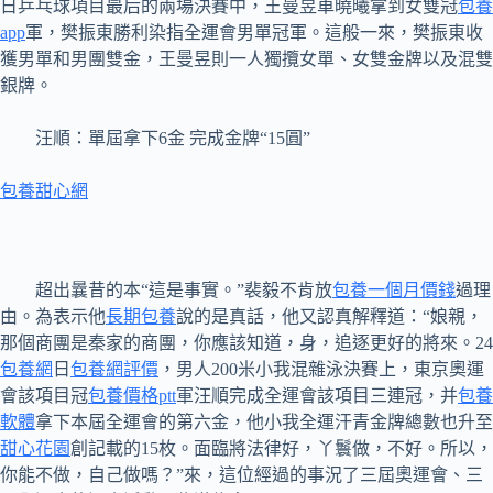
日乒乓球項目最后的兩場決賽中，王曼昱車曉曦拿到女雙冠
包養
app
軍，樊振東勝利染指全運會男單冠軍。這般一來，樊振東收
獲男單和男團雙金，王曼昱則一人獨攬女單、女雙金牌以及混雙
銀牌。
汪順：單屆拿下6金 完成金牌“15圓”
包養甜心網
超出曩昔的本“這是事實。”裴毅不肯放
包養一個月價錢
過理
由。為表示他
長期包養
說的是真話，他又認真解釋道：“娘親，
那個商團是秦家的商團，你應該知道，身，追逐更好的將來。24
包養網
日
包養網評價
，男人200米小我混雜泳決賽上，東京奧運
會該項目冠
包養價格ptt
軍汪順完成全運會該項目三連冠，并
包養
軟體
拿下本屆全運會的第六金，他小我全運汗青金牌總數也升至
甜心花園
創記載的15枚。面臨將法律好，丫鬟做，不好。所以，
你能不做，自己做嗎？”來，這位經過的事況了三屆奧運會、三