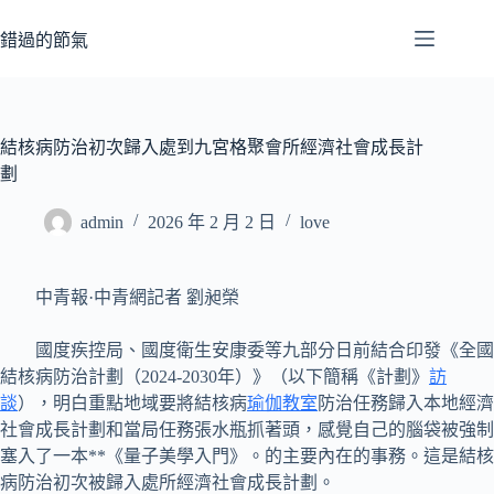
跳
至
錯過的節氣
主
要
內
容
結核病防治初次歸入處到九宮格聚會所經濟社會成長計
劃
admin
2026 年 2 月 2 日
love
中青報·中青網記者 劉昶榮
國度疾控局、國度衛生安康委等九部分日前結合印發《全國
結核病防治計劃（2024-2030年）》（以下簡稱《計劃》
訪
談
），明白重點地域要將結核病
瑜伽教室
防治任務歸入本地經濟
社會成長計劃和當局任務張水瓶抓著頭，感覺自己的腦袋被強制
塞入了一本**《量子美學入門》。的主要內在的事務。這是結核
病防治初次被歸入處所經濟社會成長計劃。