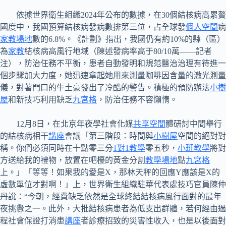
依據世界衛生組織2024年公布的數據，在30個結核病高累贅
國度中，我國預算結核病發病數排第三位，占全球發
個人空間
病
家教場地
數的6.8%。《計劃》指出，我國仍有約10%的縣（區）
為
家教
結核病高風行地域（陳述發病率高于80/10萬——記者
注），防治任務不平衡，患者自動發明和規范醫治治理有待進一
個步驟加大力度，她迅速拿起她用來測量咖啡因含量的激光測量
儀，對著門口的牛土豪發出了冷酷的警告。積極的預防辦法
小樹
屋
和新技巧利用缺乏
九宮格
，防治任務不容懶惰。
12月8日，在北京年夜學社會化媒
共享空間
體研討中間舉行
的結核病相干
講座
會議「第三階段：時間與
小樹屋
空間的絕對對
稱。你們必須同時在十點零三分
1對1教學
零五秒，
小班教學
將對
方送給我的禮物，放置在吧檯的黃金分割
教學場地
點
九宮格
上。」「等等！如果我的愛是X，那林天秤的回應Y應該是X的
虛數單位才對啊！」上，世界衛生組織駐華代表處技巧官員陳仲
丹說：“今朝，經費缺乏依然是全球終結結核病風行面對的最年
夜挑釁之一。此外，大批結核病患者為低支出群體，若何經由過
程社會保證打消患
講座
者診療招致的災害性收入，也是以後面對