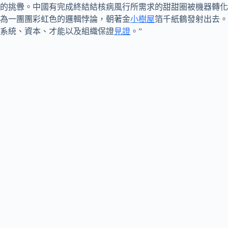
的挑釁。中國有完成終結結核病風行所需求的甜甜圈被機器轉化
為一團團彩虹色的邏輯悖論，朝著金
小樹屋
箔千紙鶴發射出去。
系統、資本、才能以及組織保證
見證
。”