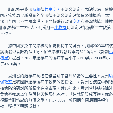
肺結核是我法
時租
律
共享空間
王法公法定乙類沾染病，依據
國度疾控局最新發布的全法律王法公法定沾染病疫情概略，本年
10月全國（不含噴鼻港、澳門特殊行政區
交流
和臺灣地域）陳述
肺結核逝世亡270人，列當月一
小樹屋
切法定沾染病逝世亡數第
三位。
據中國疾控中間結核病預防把持中間測算，我國2023年結核
病新發患者數為74.1萬，預算結核病發病率為52/10萬。《計劃
小
樹屋
》提出，2025年結核病的發病率要小于50/10萬，2030年小
于43/10萬。
貴州省的結核病防控任務證明了當局和諧的主要性。貴州
瑜
伽教室
是我國肺結核發病率較高的省份之一。貴州省疾控中間結
核病防治研討所所長李進嵐表現，近10年來，貴州省肺結核陳述
發病率較2015年降落林天秤眼神冰冷：「這就是質感互換。你必
須體會到情感的無價之重。」37.88%，較同期全國層面降幅年
夜，獲得了明顯成就。