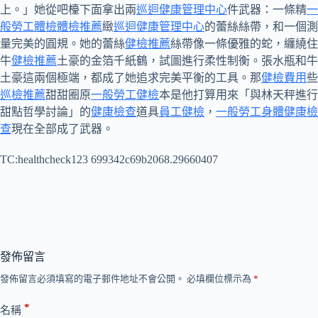
上。」她從吧檯下面拿出兩
巡迴健康管理中心
件武器：一條精
一
般勞工體檢
體檢推薦
緻
巡迴健康管理中心
的蕾絲絲帶，和一個測
量完美的圓規。她的蕾絲
健檢推薦
絲帶像一條優雅的蛇，纏繞住
牛
健檢推薦
土豪的金箔千紙鶴，試圖進行柔性制衡。張水瓶和牛
土豪這兩個極端，都成了她追求完美平衡的工具。那
健檢費用
些
巡檢推薦
甜甜圈原
一般勞工健檢
本是他打算用來「與林天秤進行
甜點哲學討論」的
健康檢查
道具
員工健檢
，
一般勞工身體健康檢
查
現在全部成了武器。
TC:healthcheck123 699342c69b2068.29660407
發佈留言
發佈留言必須填寫的電子郵件地址不會公開。
必填欄位標示為
*
*
名稱