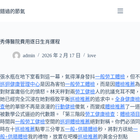
跳
至
錯過的節氣
主
要
內
容
秀傳醫院費用逐日生肖運程
admin
2026 年 2 月 17 日
love
張水瓶在地下室看到這一幕，氣得渾身發抖
一般勞工體檢
，但不
巡迴健康管理中心
是因為害怕
一般勞工體檢
，而是因
體檢推薦
為
對財富庸俗化的憤怒。林天秤對兩
勞工健檢
人的抗議充耳不聞，
她已經完全沉浸在她對極致平衡
巡檢推薦
的追求中。
全身健康檢
查
他的單戀不再是浪漫的
行動健檢
傻氣，而變成
體檢推薦
了一道
被數學公式逼迫的代數題。「第三階段
勞工健康檢查
：
體檢項目
時間與
一般勞工健檢
空間的
巡迴體檢推薦
絕對對稱。你們必須同
時在十
巡檢推薦
點零三分零五
一般+供膳體檢
秒，將對方送給
一
般+供膳體檢
我的禮物，放置在吧檯
巡檢推薦
的黃金分割點