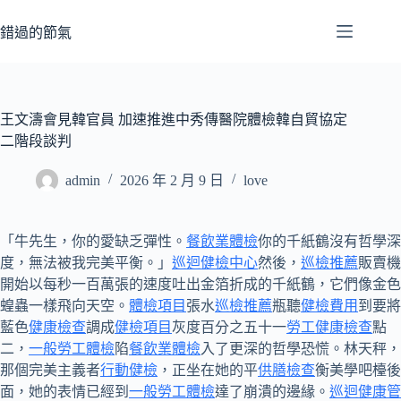
跳
至
錯過的節氣
主
要
內
容
王文濤會見韓官員 加速推進中秀傳醫院體檢韓自貿協定
二階段談判
admin
2026 年 2 月 9 日
love
「牛先生，你的愛缺乏彈性。
餐飲業體檢
你的千紙鶴沒有哲學深
度，無法被我完美平衡。」
巡迴健檢中心
然後，
巡檢推薦
販賣機
開始以每秒一百萬張的速度吐出金箔折成的千紙鶴，它們像金色
蝗蟲一樣飛向天空。
體檢項目
張水
巡檢推薦
瓶聽
健檢費用
到要將
藍色
健康檢查
調成
健檢項目
灰度百分之五十一
勞工健康檢查
點
二，
一般勞工體檢
陷
餐飲業體檢
入了更深的哲學恐慌。林天秤，
那個完美主義者
行動健檢
，正坐在她的平
供膳檢查
衡美學吧檯後
面，她的表情已經到
一般勞工體檢
達了崩潰的邊緣。
巡迴健康管