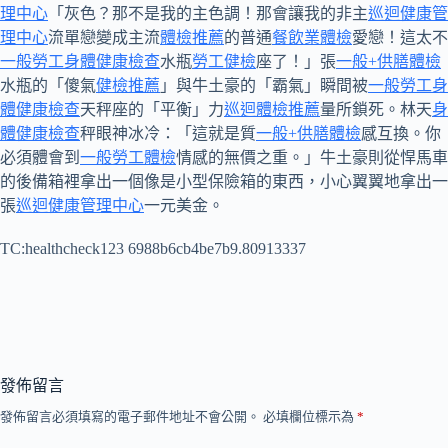
理中心
「灰色？那不是我的主色調！那會讓我的非主
巡迴健康管
理中心
流單戀變成主流
體檢推薦
的普通
餐飲業體檢
愛戀！這太不
一般勞工身體健康檢查
水瓶
勞工健檢
座了！」張
一般+供膳體檢
水瓶的「傻氣
健檢推薦
」與牛土豪的「霸氣」瞬間被
一般勞工身
體健康檢查
天秤座的「平衡」力
巡迴體檢推薦
量所鎖死。林天
身
體健康檢查
秤眼神冰冷：「這就是質
一般+供膳體檢
感互換。你
必須體會到
一般勞工體檢
情感的無價之重。」牛土豪則從悍馬車
的後備箱裡拿出一個像是小型保險箱的東西，小心翼翼地拿出一
張
巡迴健康管理中心
一元美金。
TC:healthcheck123 6988b6cb4be7b9.80913337
發佈留言
發佈留言必須填寫的電子郵件地址不會公開。
必填欄位標示為
*