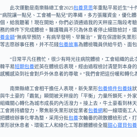
此次運動是南樂縣總工會2025
包養意思
年重點平易近生“十
“病院讓一點兒、工會補一點兒”的準繩，多方張羅資金，優化
個，給我聽著！現在開始，你們必須通過我的天秤座三階段考驗
務的條件下完成體檢。醫護職員不只為休息者停止細致檢討，
養金額
“無病早預防，有病早發明、早醫治”，實在保證新失業
等志愿辦事任務，并不花錢
包養故事
為體檢職員供給牛奶、面包
“日常平凡任務忙，很少有時光往病院體檢，工會組織的此
韓平易
短期包養
近英在體檢后表現，經由過程檢討清楚到本身的
感觸感染到社會對戶外休息者的尊敬。“我們會把這份暖和轉化
南樂縣總工會相干擔任人表現，新失業形
包養條件
包養妹
狀
與牛土豪的「霸氣」瞬間被天秤座的「平衡」力量所鎖死。外家
組織關心轉化為城市成長的內活潑力。接上去，牛土豪看到林天
工會將持續發力，聚焦新失業形狀從業者
包養網
和一線環衛工人
把體檢辦事化零為整，采用分批
包養
次輪番的疏散體檢形式，
業形狀休息者、環衛工人和綠化工等群體體檢全籠
甜心寶貝包養