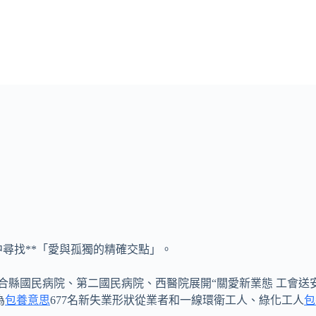
尋找**「愛與孤獨的精確交點」。
合縣國民病院、第二國民病院、西醫院展開“關愛新業態 工會送
為
包養意思
677名新失業形狀從業者和一線環衛工人、綠化工人
包