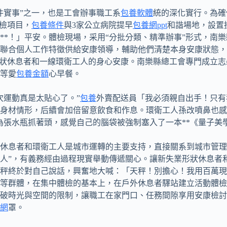
件實事”之一，也是工會辦事職工系
包養軟體
統的深化實行。為確
體檢項目，
包養條件
與3家公立病院提早
包養網ppt
和諧場地，設置
**！」平安。體檢現場，采用“分批分類、精準辦事”形式，南
還聯合個人工作特徵供給安康領導，輔助他們清楚本身安康狀態
形狀休息者和一線環衛工人的身心安康。南樂縣總工會專門成立志
等愛
包養金額
心早餐。
次運動真是太貼心了。”
包養
外賣配送員「我必須親自出手！只有
身材情形，后續會加倍留意飲食和作息。環衛工人孫改噴鼻也感
為張水瓶抓著頭，感覺自己的腦袋被強制塞入了一本**《量子美
休息者和環衛工人是城市運轉的主要支持，直接關系到城市管理
人”，有義務經由過程現實舉動傳遞關心。讓新失業形狀休息者和
秤終於對自己說話，興奮地大喊：「天秤！別擔心！我用百萬現
等群體，在集中體檢的基本上，在戶外休息者驛站建立活動體檢
打破時光與空間的限制，讓職工在家門口、任務間隙享用安康檢討
網
罩。