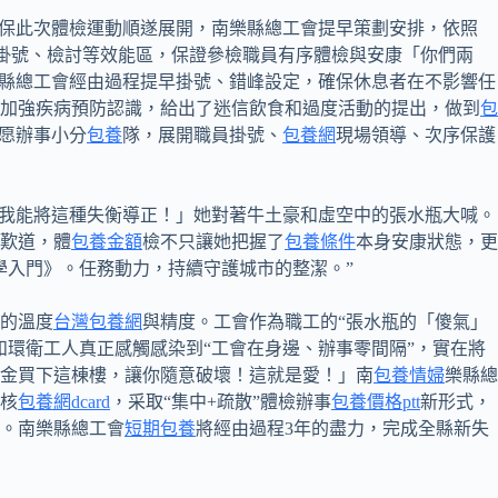
保此次體檢運動順遂展開，南樂縣總工會提早策劃安排，依照
掛號、檢討等效能區，保證參檢職員有序體檢與安康「你們兩
樂縣總工會經由過程提早掛號、錯峰設定，確保休息者在不影響任
，加強疾病預防認識，給出了迷信飲食和過度活動的提出，做到
包
愿辦事小分
包養
隊，展開職員掛號、
包養網
現場領導、次序保護
我能將這種失衡導正！」她對著牛土豪和虛空中的張水瓶大喊。
歎道，體
包養金額
檢不只讓她把握了
包養條件
本身安康狀態，更
學入門》。任務動力，持續守護城市的整潔。”
的溫度
台灣包養網
與精度。工會作為職工的“張水瓶的「傻氣」
環衛工人真正感觸感染到“工會在身邊、辦事零間隔”，實在將
金買下這棟樓，讓你隨意破壞！這就是愛！」南
包養情婦
樂縣總
核
包養網dcard
，采取“集中+疏散”體檢辦事
包養價格ptt
新形式，
。南樂縣總工會
短期包養
將經由過程3年的盡力，完成全縣新失