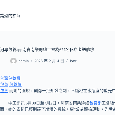
跳
至
主
錯過的節氣
要
內
容
河專包養app南省南樂縣總工會為677名休息者送體檢
admin
2026 年 2 月 4 日
love
台灣包養網
包養
包養網
包養
而她的圓規，則像一把知識之劍，不斷地在水瓶座的藍光中
中工網訊 6月30日至7月2日，河南省南樂縣總
包養網
工會結
面，她的表情已經到達了崩潰的邊緣。康”公益體檢運動，先后