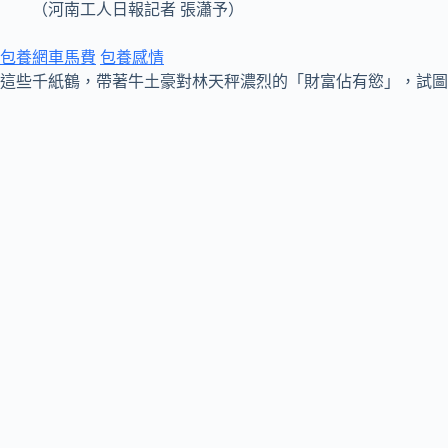
（河南工人日報記者 張瀟予）
包養網車馬費
包養感情
這些千紙鶴，帶著牛土豪對林天秤濃烈的「財富佔有慾」，試圖