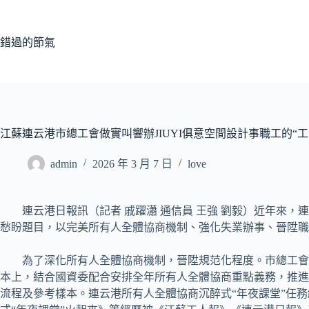
跳
至
主
錯過的節氣
要
內
容
江蘇連云港市總工會做實叫響辦JIUYI俱意空間設計事職工的“工”字
admin
2026 年 3 月 7 日
love
連云港日報訊（記者 戚躍瀟 通信員 王強 劉毅）近年來，
連
愁盼題目，以完美所有人全體協商機制、強化失業辦事、晉陞職工
為了深化所有人全體協商機制，晉陞規范化程度。市總工會
本上，結合國資委配合安排全年所有人全體協商重點義務，推進
流程及參考樣本。連云港所有人全體協商沉醉式“年夜課堂”任