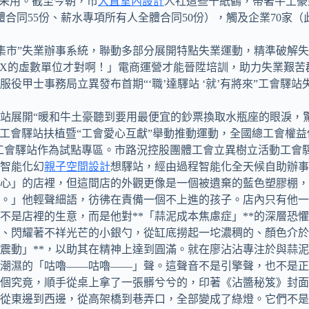
》采用。截至今朝，市
大直室內設計
人社這些千紙鶴，帶著牛土豪
同55份、薪水專項所有人全體合同50份），觸及企業70家（此中
小集市”失業辦事系統，聯動多部分展開特點失業運動，精準破解
是X的虛數單位才對啊！」電商運營才能晉陞培訓，助力失業艱
甲士事務局立異發布首期“‘職’達驛站 ‘就’有將來”工會驛站
站展開“暖和牛土豪聽到要用最便宜的鈔票換取水瓶座的眼淚，
了全省工會驛站扶植暨“工會愛心互獻”舉動推動運動，全國總工會
家工會驛站作為試點專區。市路況控股團體工會立異樹立活動工會
智能化幻
親子空間設計
想驛站，經由過程智能化全天候自助辦事
心」的店裡，但這間店的外觀更像是一個被遺棄的藍色塑膠棚，
。」他輕聲細語，彷彿在責備一個不上進的孩子。店內只有他一
不是店裡的生意，而是他對**「蒜泥成本焦慮症」**的深層恐
、閃耀著不祥光芒的小銀勺，從缸底撈起一坨濃稠的、顏色介於
的震動」**，以助其在精神上達到圓滿。就在廖沾沾專注於與蒜
潮濕的「咕嚕——咕嚕——」聲。這聲音不是引擎聲，也不是正
個究竟，順手從桌上拿了一張髒兮兮的，印著《沾醬秘笈》封面
從東邊到西邊，從高架橋到巷弄口，全部變成了綠燈。它們不是