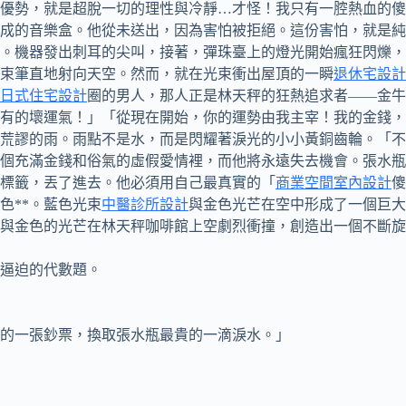
優勢，就是超脫一切的理性與冷靜…才怪！我只有一腔熱血的傻
成的音樂盒。他從未送出，因為害怕被拒絕。這份害怕，就是純
。機器發出刺耳的尖叫，接著，彈珠臺上的燈光開始瘋狂閃爍，
束筆直地射向天空。然而，就在光束衝出屋頂的一瞬
退休宅設計
日式住宅設計
圈的男人，那人正是林天秤的狂熱追求者——金牛
有的壞運氣！」「從現在開始，你的運勢由我主宰！我的金錢，
荒謬的雨。雨點不是水，而是閃耀著淚光的小小黃銅齒輪。「不
個充滿金錢和俗氣的虛假愛情裡，而他將永遠失去機會。張水瓶
標籤，丟了進去。他必須用自己最真實的「
商業空間室內設計
傻
色**。藍色光束
中醫診所設計
與金色光芒在空中形成了一個巨大
與金色的光芒在林天秤咖啡館上空劇烈衝撞，創造出一個不斷旋
逼迫的代數題。
的一張鈔票，換取張水瓶最貴的一滴淚水。」