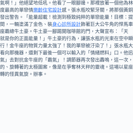
氣啊！」他絕望地低吼。他看了一眼腳邊。那裡放著一個他為林
度最高的單戀情
樂齡住宅設計
感。張水瓶咬緊牙關，將那個黃銅
發出警告。「能量超載！檢測到極致純粹的單戀能量！目標：提
間，一輛塗滿了金色、裝
身心診所設計
飾著巨大公牛角的悍馬車
座霸總牛土豪。牛土豪一腳踢開咖啡館的門，大聲宣布：「天
就是你的正面能量！」牛土豪的行為，讓張水瓶的光束在空中瞬
行！金牛座的物質力量太強了！我的單戀被汙染了！」張水瓶大
看向那機器，還剩下最後一個可以輸入的「情緒燃料」口。他迅
氣」去對抗金牛座的「霸氣」！調節器再次發出轟鳴，這一次，
的、旋轉著的太極圖案，像是在爭奪林天秤的靈魂。這場以星座
轉的怪異氣旋。辦事。