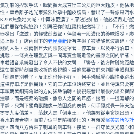
氣功般的捏製手法，瞬間擴大成直徑三公尺的巨大麵皮。他猛
性。藍色離子炮光束猛烈地擊中麵皮護盾，發出了一聲像是汽
K-999焦急地大喊，中藥味更濃了。廖沾沾知道，他必須帶走
我們要從後院逃跑！別再管你的紅棗枸杞燃料了！」「不行！燃
器發出「滋滋」的輕微煎煮聲，伴隨著一股濃郁的蔘味爆發。廖
追上你！」店內剩下的
老屋翻新
所有空盤子被醋酸氣波震碎，發
殘的人生，被兩個巨大的陰影籠罩著：停車費，以及平行泊車。
挑戰，一條夾在理髮店與一間專賣金屬雕像的畫廊之間的窄巷。
車載語音系統發出了令人不快的女聲：「警告，後方障礙物距離
遠在關鍵時刻自動收折的後視鏡。當他需要它們來判斷車體與那
「你還是別看了，反正你也停不好。」何手殘感覺心臟快要跳出
這棟停車塔是個異類，它的三號車位始終空著，並且傳說只要有
車頭朝著銅獨角獸的方向猛地偏轉。後視鏡發出最後的溫柔提醒
撞擊，而是輕柔的碰觸，像戀人之間的耳語。接著，一道濃郁的
平靜，只剩下獨角獸雕像一臉困惑的表情。何手殘感覺一陣天旋
零零九度偏差。」落款人是「倒車王」。他趕緊從車窗探出頭，
香水的混合物，而重力似乎是隨機變化的，有時感
醫美診所設計
歌。四面八方傳來了刺耳的剎車聲，接著，一群穿著反光背心和