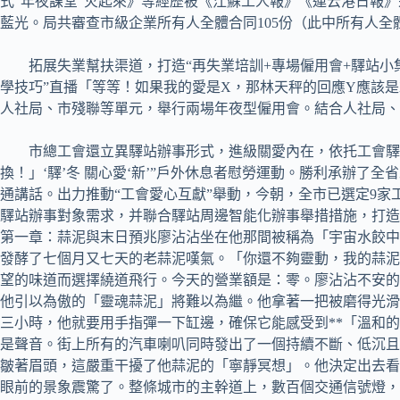
式“年夜課堂”火起來》等經歷被《江蘇工人報》《連云港日報
藍光。局共審查市級企業所有人全體合同105份（此中所有人全體合
拓展失業幫扶渠道，打造“再失業培訓+專場僱用會+驛站
學技巧”直播「等等！如果我的愛是X，那林天秤的回應Y應該
人社局、市殘聯等單元，舉行兩場年夜型僱用會。結合人社局、服役
市總工會還立異驛站辦事形式，進級關愛內在，依托工會驛
換！」‘驛’冬 關心愛‘新’”戶外休息者慰勞運動。勝利承辦
通講話。出力推動“工會愛心互獻”舉動，今朝，全市已選定9
驛站辦事對象需求，并聯合驛站周邊智能化辦事舉措措施，打造
第一章：蒜泥與末日預兆廖沾沾坐在他那間被稱為「宇宙水餃中
發酵了七個月又七天的老蒜泥嘆氣。「你還不夠靈動，我的蒜泥
望的味道而選擇繞道飛行。今天的營業額是：零。廖沾沾不安的
他引以為傲的「靈魂蒜泥」將難以為繼。他拿著一把被磨得光滑
三小時，他就要用手指彈一下缸邊，確保它能感受到**「溫和
是聲音。街上所有的汽車喇叭同時發出了一個持續不斷、低沉且
皺著眉頭，這嚴重干擾了他蒜泥的「寧靜冥想」。他決定出去看
眼前的景象震驚了。整條城市的主幹道上，數百個交通信號燈，