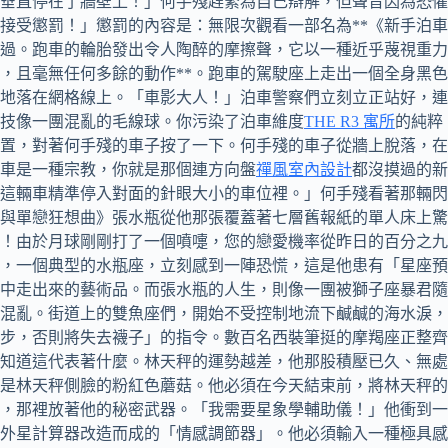
垂直停在了牆壁上！」何手殘趕緊為自己辯解，但聲音因為恐懼
接受懲罰！」懲罰的內容是：無限次觀看一部名為**《新手泊車
過。跑車的輪胎發出令人陶醉的摩擦聲，它以一種近乎蔑視重力
，且毫無任何多餘的動作**。跑車的駕駛座上走出一個全身黑色
地落在網格線上。「車影大人！」泊車警察們立刻立正站好，連
技像一團混亂的毛線球。你污染了泊車維度
THE R3 寓所
的純粹
置，對著何手殘的車子按了一下。何手殘的車子從牆上脫落，在
車是一種宗教，你就是那個連方向盤
禪風室內設計
都沒摸過的新
這輛車精準停入對面的針眼大小的車位裡。」何手殘看著那輛閃
與單戀狂想曲》張水瓶從他那張覆蓋著七層舊報紙的單人床上驚
！由於月球剛剛打了一個噴嚏，您的戀愛機率從昨日的百分之九
，一個典型的水瓶座，立刻感到一陣恐慌，這是他患有「星座預
中走出來的藝術品。而張水瓶的人生，則像一團被獅子座暴君隨
混亂。街道上的雙魚座們，開始不受控制地流下鹹鹹的海水淚，
步，否則將失去襪子」的指令。數百名西裝筆挺的摩羯座正整齊
知道這代表著什麼。林天秤的運勢越差，他那股積壓已久、無處
是林天秤側臉的粉紅色蘑菇。他必須在今天結束前，將林天秤的
，那裡放著他的秘密武器。「我需要星象學輔助儀！」他衝到一
外星計算器改造而成的「情感調節器」。他必須輸入一種極具感