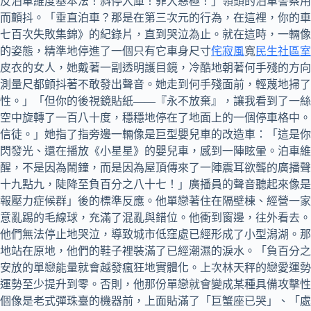
反泊車維度基本法！斜停入庫！罪大惡極！」領頭的泊車警察用
而顫抖。「垂直泊車？那是在第三次元的行為，在這裡，你的車
七百次失敗集錦》的紀錄片，直到哭泣為止。就在這時，一輛像
的姿態，精準地停進了一個只有它車身尺寸
侘寂風
寬
民生社區室
皮衣的女人，她戴著一副透明護目鏡，冷酷地朝著何手殘的方向
測量尺都顫抖著不敢發出聲音。她走到何手殘面前，輕蔑地掃了
性。」「但你的後視鏡貼紙——『永不放棄』，讓我看到了一絲
空中旋轉了一百八十度，穩穩地停在了地面上的一個停車格中。
信徒。」她指了指旁邊一輛像是巨型嬰兒車的改造車：「這是你
閃發光、還在播放《小星星》的嬰兒車，感到一陣眩暈。泊車維
醒，不是因為鬧鐘，而是因為屋頂傳來了一陣震耳欲聾的廣播聲
十九點九，陡降至負百分之八十七！」廣播員的聲音聽起來像是
報壓力症候群」後的標準反應。他單戀著住在隔壁棟、經營一家
意亂踢的毛線球，充滿了混亂與錯位。他衝到窗邊，往外看去。
他們無法停止地哭泣，導致城市低窪處已經形成了小型潟湖。那
地站在原地，他們的鞋子裡裝滿了已經潮濕的淚水。「負百分之
安放的單戀能量就會越發瘋狂地實體化。上次林天秤的戀愛運勢
運勢至少提升到零。否則，他那份單戀就會變成某種具備攻擊性
個像是老式彈珠臺的機器前，上面貼滿了「巨蟹座已哭」、「處