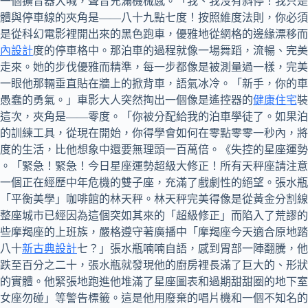
一個擴音器大喊，聲音充滿機械感。「我、我沒有斜停！我只是
體與停車線的夾角是——八十九點七度！按照維度法則，你必須
是從科幻電影裡開出來的黑色跑車，優雅地從網格的邊緣漂移而
內設計
度的停車格中。那泊車的過程就像一場舞蹈，流暢、完美
走來。她的步伐優雅而精準，每一步都像是被測量過一樣，完美
一眼他那輛垂直貼在牆上的掀背車，語氣冰冷。「新手，你的車
愚蠢的勇氣。」車影大人突然掏出一個像是遙控器的
健康住宅
裝
這次，夾角是——零度。「你被分配給我的泊車學徒了。如果泊
的訓練工具，從現在開始，你得學會如何在零點零零一秒內，將
度的生活，比他想象中還要無理頭一百萬倍。《失控的星座運勢
。「緊急！緊急！今日星座運勢超級大修正！所有天秤座請注意
一個正在經歷中年危機的雙子座，充滿了戲劇性的絕望。張水瓶
「平衡美學」咖啡館的林天秤。林天秤完美得像是從黃金分割線
整座城市已經因為這個突如其來的「超級修正」而陷入了荒謬的
些摩羯座的上班族，嚴格遵守著廣播中「摩羯座今天適合原地踏
八十
新古典設計
七？」張水瓶喃喃自語，感到胃部一陣翻騰，他
跌至百分之二十，張水瓶就發現他的廚房裡長滿了巨大的、形狀
的實體。他緊張地跑進他堆滿了星座圖表和過期甜甜圈的地下室
女座勿碰」等警告標籤。這是他用廢棄的唱片機和一個不知名的