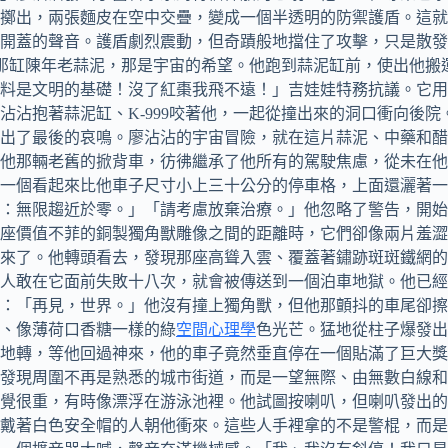
地擲出，兩張麵皮在空中交疊，變成一個半透明的防禦護盾。這
水開蓋的聲音。護盾劇烈震動，但奇蹟般地擋住了攻擊，只是散
他那缸陳年老蒜泥，那是宇宙的希望。他跑到蒜泥缸前，使出他搬運
料是文明的基礎！沒了紅棗我飛不遠！」吉娃娃特務抗議。它用
沾沾抱著蒜泥缸、K-999咬著他，一起從撞出來的洞口衝向後
出了最後的哀鳴。廖沾沾的宇宙冒險，就在這片蒜泥、中藥和醋
他那輛老舊的掀背車，彷彿繼承了他所有的駕駛焦慮，從未在他
一個看起來比他車子尺寸小上三十公分的停車格，上面還灑著一
：無限趨近於零。」「請考慮放棄治療。」他忽略了警告，開始
座價值不菲的銅製獨角獸雕像之間的距離時，它們卻像兩片羞澀
來了。他轉頭看去，發現那座高聳入雲、覆蓋著鏽跡斑斑鐵網的
人敢在它面前失敗十八次，就會被傳送到一個泊車地獄。他已經
：「再見，世界。」他沒有撞上獨角獸，但他那顫抖的車尾卻擦
、像薄荷口香糖一樣的綠
空間心理學
色光芒。猛地從柱子爆發出
地轉，等他回過神來，他的車子竟然垂直停在一個貼滿了巨大獎
發現周圍不再是熟悉的城市街道，而是一望無際、由無數白線和
覺很重，有時像漂浮在游泳池裡。他試圖按喇叭，但喇叭發出
戴著白色安全帽的人朝他衝來。這些人手裡拿的不是警棍，而是