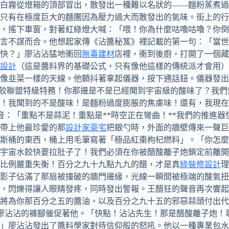
的白霧從燈箱的頂部冒出，散發出一種難以名狀的——麵粉蒸煮
只有在極度巨大的麵團因為壓力過大而散發出的氣味。街上的行
，搖下車窗，對著紅綠燈大喊：「喂！你為什麼咕嚕咕嚕？你倒
言不謀而合。他想起家傳《沾醬秘笈》裡記載的第一句：「當世
快？」廖沾沾猛地衝回
無毒建材
店裡，衝到後廚，打開了一個藏
設計
（這是醬料界的基礎公式，只有像他這樣的傳統派才會用）
像韭菜一樣的天線。他顫抖著拿起儀器，按下通話鈕。儀器發出
宙水餃聯盟特級特務！你那邊是不是已經聞到宇宙級的酸味了？我
等！我聞到的不是酸味！是麵粉過度膨脹的焦慮味！還有，我現
雜音：「重點不是蒜泥！重點是**時空正在彎曲！**我們的推進
帶上他最珍愛的那
設計家豪宅
把銀勺時，外面的牆壁傳來一聲巨
斯桶的東西，桶上用毛筆寫著「極品紅棗枸杞燃料」。「你怎麼—
宇宙水餃快要拉肚子了！我們必須在你被醋酸離子炮鎖定前離開
比例嚴重失衡！百分之九十九點九九的醋，才是真
綠裝修設計
理
影子佔滿了那扇被撞破的牆門邊緣，光線一瞬間被極端的酸氣扭
，閃爍得讓人眼睛發疼，同時發出警報。王醋狂的聲音再次響起
將為你那百分之五的醬油，以及百分之九十五的邪惡蒜頭付出代
住了廖沾沾的褲腳催促著他。「快點！沾沾先生！那是醋酸離子炮
」廖沾沾發出了醬料學家對待信仰般的怒吼。他以一種專業包水