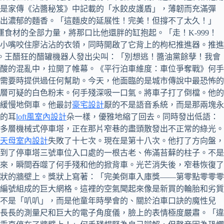
就是家傳《沾醬秘笈》中記載的「水餃皮護盾」，薄韌而充滿彈
發出濃郁的麵香。「這麵皮的延展性！完美！但撐不了太久！」
食材的全部力量，將那口比他還胖的缸抱起。「走！K-999！
小嘴咬住廖沾沾的衣領，同時開啟了它背上的枸杞推進器。推進
院。王醋狂的醋罐機器人發出尖叫：「別想逃！醬油黨餘孽！我會
酸的混亂中，拉開了帷幕。《平行泊車維度：車位爭奪戰》何手
需要時提供過任何幫助。今天，他面臨的是城市傳說中最恐怖的
層可疑的白色粉末。何手殘深吸一口氣。將車子打了倒檔。他的
緩慢地倒車。他最討
豪宅設計
厭的不是語音系統，而是那兩塊永
的耳
loft風室內設計
朵一樣，優雅地縮了回去。同時發出低語：
多層機械式停車塔，正在那片窄巷的盡頭散發出不正常的綠光。
天母室內設計
失敗了十七次。現在是第十八次。他打了方向盤，
到了停車塔三號車位入口處的一根古老、佈滿苔蘚的柱子。不是
來，瞬間吞噬了何手殘和他的掀背車。光芒消失後，窄巷恢復了
狀的牆壁上。獎狀上寫著：「完美倒車入庫獎——第零點零零零
編號組成的巨大網格。這裡的空氣聞起來像是新買的輪胎和劣質
的不是「叭叭」，而是他童年時學會的、關於泊車口訣的魔性兒
長長的測量尺和巨大的電子角度儀，臉上的表情極度嚴肅。「違