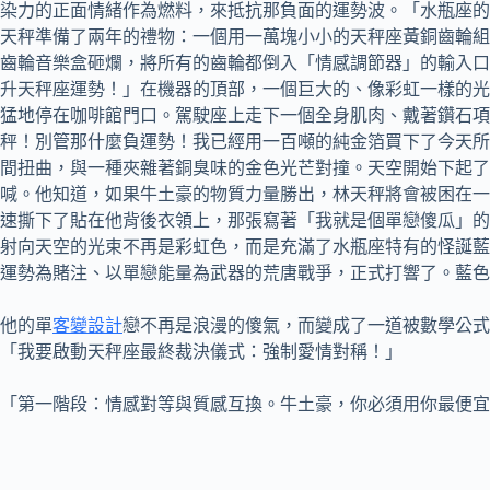
染力的正面情緒作為燃料，來抵抗那負面的運勢波。「水瓶座的
天秤準備了兩年的禮物：一個用一萬塊小小的天秤座黃銅齒輪組
齒輪音樂盒砸爛，將所有的齒輪都倒入「情感調節器」的輸入口
升天秤座運勢！」在機器的頂部，一個巨大的、像彩虹一樣的光
猛地停在咖啡館門口。駕駛座上走下一個全身肌肉、戴著鑽石項
秤！別管那什麼負運勢！我已經用一百噸的純金箔買下了今天所
間扭曲，與一種夾雜著銅臭味的金色光芒對撞。天空開始下起了
喊。他知道，如果牛土豪的物質力量勝出，林天秤將會被困在一
速撕下了貼在他背後衣領上，那張寫著「我就是個單戀傻瓜」的
射向天空的光束不再是彩虹色，而是充滿了水瓶座特有的怪誕藍
運勢為賭注、以單戀能量為武器的荒唐戰爭，正式打響了。藍色
他的單
客變設計
戀不再是浪漫的傻氣，而變成了一道被數學公式
「我要啟動天秤座最終裁決儀式：強制愛情對稱！」
「第一階段：情感對等與質感互換。牛土豪，你必須用你最便宜