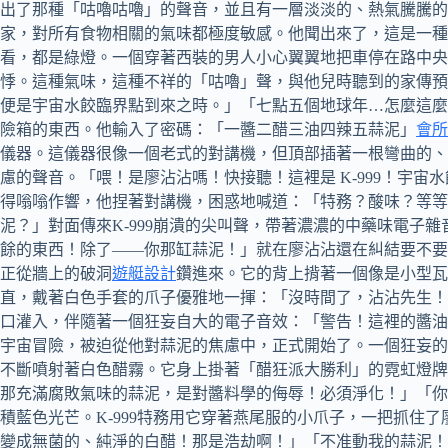
出了那種「咕嚕咕嚕」的聲音，並且有一層淡淡的、熱氣騰騰
家，對所有食物相關的氣味都極度敏感。他聞出來了，這是一種
看，都是綠燈。一個穿著西裝的男人小心翼翼地把車停在路中央
悸。這種氣味，這種不祥的「咕嚕」聲，與他兒時聽到的家傳預
便是宇宙水餃臨界點到來之時。」「七點五個地球年…怎麼這麼
險箱的東西。他輸入了密碼：「一醬二醋三油四辣五蒜泥」
會所
儀器。這儀器很像一個老式的對講機，但頂部插著一根彎曲的、
慮的聲音。「喂！是廖沾沾嗎！快接聽！這裡是 K-999！宇
得嗡嗡作響，他捏著對講機，困惑地喊道：「特務？酸味？等
泥？」對面傳來K-999崩潰的尖叫聲，帶著濃濃的中藥味電子
餘的東西！除了——你那缸蒜泥！」就在廖沾沾還在糾結要不要
正從牆上的破洞
遊艇設計
鑽進來。它的背上揹著一個像是小型瓦
直，戴著白色手套的爪子優雅地一揮：「沒時間了，沾沾先生！
口灌入，伴隨著一個狂妄自大的電子音效：「警告！這裡的醬油
宇宙冒險，被迫從他對蒜泥的焦慮中，正式開始了。一個狂妄的
不斷噴射著白色醋霧。它身上掛著「醋狂派大勝利」的霓虹燈牌
那充滿腐敗氣味的蒜泥，是對醬料學的侮辱！必須淨化！」「你
積藍色光芒。K-999特務用它穿著燕尾服的小爪子，一把抓
變成無菌的、純淨的白醋！那是浩劫啊！」「不准動我的蒜泥！