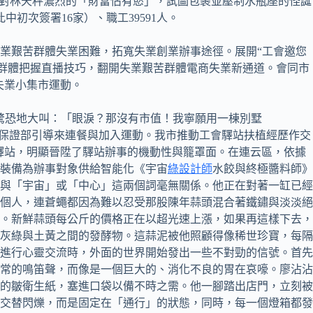
對林天秤濃烈的「財富佔有慾」，試圖包裹並壓制水瓶座的怪誕
初次簽署16家）、職工39591人。
失業艱苦群體失業困難，拓寬失業創業辦事途徑。展開“工會邀您
苦群體把握直播技巧，翻開失業艱苦群體電商失業新通道。會同市
失業小集市運動。
驚恐地大叫：「眼淚？那沒有市值！我寧願用一棟別墅
權益保證部引導來連餐與加入運動。我市推動工會驛站扶植經歷作交
驛站，明顯晉陞了驛站辦事的機動性與籠罩面。在連云區，依據
裝備為辦事對象供給智能化《宇宙
綠設計師
水餃與終極醬料師》
與「宇宙」或「中心」這兩個詞毫無關係。他正在對著一缸已經
個人，連蒼蠅都因為難以忍受那股陳年蒜頭混合著鐵鏽與淡淡絕
懼。新鮮蒜頭每公斤的價格正在以超光速上漲，如果再這樣下去，
灰綠與土黃之間的發酵物。這蒜泥被他照顧得像稀世珍寶，每隔
泥進行心靈交流時，外面的世界開始發出一些不對勁的信號。首先
常的鳴笛聲，而像是一個巨大的、消化不良的胃在哀嚎。廖沾沾
的皺衛生紙，塞進口袋以備不時之需。他一腳踏出店門，立刻被
交替閃爍，而是固定在「通行」的狀態，同時，每一個燈箱都發