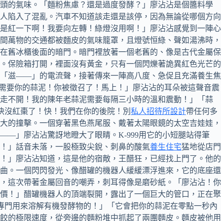
過頭的氣味。「麵粉焦慮？還是過度發酵？」廖沾沾是個醬料學
人陷入了混亂。汽車不知道該走還是該停，因為無論從哪個方向
是紅一下啊！我要向左轉！綠燈沒用啊！」廖沾沾感覺到一陣心
間萬物的交通都被麵皮的氣味籠罩，且燈號恒綠、聲如湯沸時，
在舊冰櫃後面的暗門。暗門裡放著一個老舊的、像是古代金屬保
。保險箱打開，裡面沒有黃金，只有一個閃爍著詭異紅色光芒的
「滋——」的電流聲，接著傳來一陣高八度、急促且充滿養生焦
們需要你的蒜泥！你被徵召了！馬上！」廖沾沾的耳朵被這聲音震
在走不開！我的陳年老蒜泥需要每隔三小時的溫和震動！」「蒜
器快沒紅棗了！快！我們在你的後院！別
私人招待所設計
帶任何多
大的撞擊。一個穿著黑色燕尾服、戴著太陽眼鏡的太空吉娃娃，
—」廖沾沾驚訝地瞪大了眼睛。K-999用它的小短腿站得筆
！」話音未落，一股極致尖銳、刺鼻的酸氣
養生住宅
猛地從店門
！」廖沾沾知道，這是他的宿敵，王醋狂，已經找上門了。他的
曲。一個閃閃發光、像醋罐的機器人緩緩漂浮進來，它的底座還
，這次帶著金屬回音的嘲弄，刺耳得像是磨砂紙。「廖沾沾！你
價！」醋罐機器人的頂端裂開，露出了一個巨大的管口，正在聚
！專門用來溶解有機發酵物的！」「它會把你的蒜泥在零點一秒內
餃的極限速度，從旁邊的麵粉堆中抓起了兩團麵皮。麵皮被他用