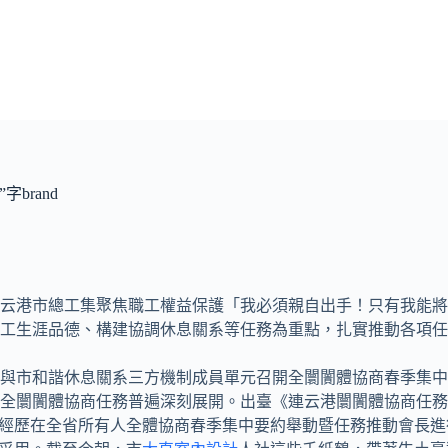
brand
云港
市總工集聚焦職工權益保護「我必須親自出手！只有我能將
生涯品德、構建協調休息關系等任務為重點，扎實推動各項任務，
與市和諧休息關系三方機制成員單元召開全闤闠體協商春季集中
全闤闠體協商任務普遍深刻展開。出臺《連云港闤闠體協商任務
務經歷在全省所有人全體協商春季集中要約舉動暨任務推動會長