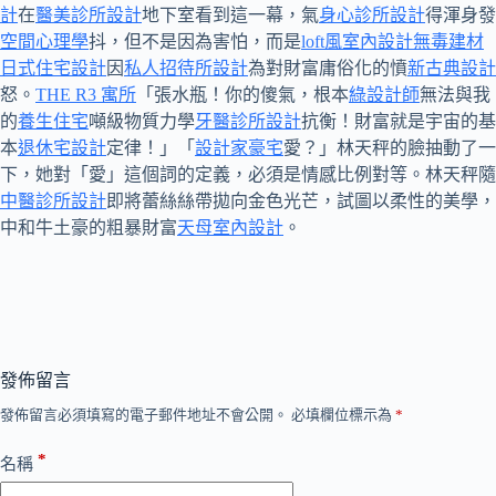
計
在
醫美診所設計
地下室看到這一幕，氣
身心診所設計
得渾身發
空間心理學
抖，但不是因為害怕，而是
loft風室內設計
無毒建材
日式住宅設計
因
私人招待所設計
為對財富庸俗化的憤
新古典設計
怒。
THE R3 寓所
「張水瓶！你的傻氣，根本
綠設計師
無法與我
的
養生住宅
噸級物質力學
牙醫診所設計
抗衡！財富就是宇宙的基
本
退休宅設計
定律！」「
設計家豪宅
愛？」林天秤的臉抽動了一
下，她對「愛」這個詞的定義，必須是情感比例對等。林天秤隨
中醫診所設計
即將蕾絲絲帶拋向金色光芒，試圖以柔性的美學，
中和牛土豪的粗暴財富
天母室內設計
。
發佈留言
發佈留言必須填寫的電子郵件地址不會公開。
必填欄位標示為
*
*
名稱