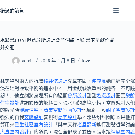
跳
至
錯過的節氣
主
要
內
容
水彩畫JIUYI俱意診所設計會首個線上展 畫家呈獻作品
并交通
admin
2026 年 2 月 8 日
love
林天秤對兩人的抗議
綠裝修設計
充耳不聞，
侘寂風
她已經完全沉
浸在她對極致平衡的追求中。「用金錢褻瀆單戀的純粹！不可饒
恕！」他立刻將身邊所有的過期
會所設計
甜甜
遊艇設計
圈丟
樂齡
住宅設計
進調節器的燃料口。張水瓶的處境更糟，當圓規刺入他
的藍光時
健康住宅
，
商業空間室內設計
他感到一股
親子空間設計
強烈的自我
客變設計
審視衝
豪宅設計
擊。那些甜甜圈原本是他打
算用來
民生社區室內設計
「與林天秤
老屋翻新
進行甜點哲學討論
大直室內設計
」的道具，現在全部成了武器。張水瓶
禪風室內設