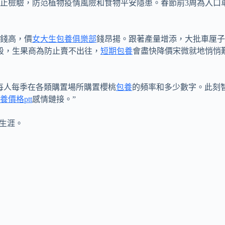
止檢驗，防范植物疫情風險和食物平安隱患。春節前3周為入口
錢高，價
女大生包養俱樂部
錢昂揚。跟著產量增添，大批車厘子
段，生果商為防止賣不出往，
短期包養
會盡快降價宋微就地悄悄
每人每季在各類購置場所購置櫻桃
包養
的頻率和多少數字。此刻
養價格ptt
感情鏈接。”
生涯。