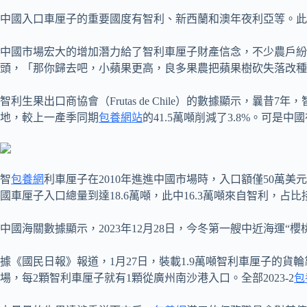
中國入口車厘子的重要國度有智利、新西蘭和澳年夜利亞等。此
中國市場宏大的增加潛力給了智利車厘子財產信念，不少農戶紛紜
頭，「那你歸去吧，小蘋果更高，良多果農把蘋果樹砍失落改種
智利生果出口商協會（Frutas de Chile）的數據顯示，曩昔
地，較上一產季同期
包養網站
的41.5萬噸削減了3.8%。可
智
包養網
利車厘子在2010年進進中國市場時，入口額僅50萬美元
國車厘子入口總量到達18.6萬噸，此中16.3萬噸來自智利，占比
中國海關數據顯示，2023年12月28日，今冬第一艘中近海運“
據《國民日報》報道，1月27日，裝載1.9萬噸智利車厘子的貨輪
場，每2顆智利車厘子就有1顆從廣州南沙港入口。全部2023-2
包