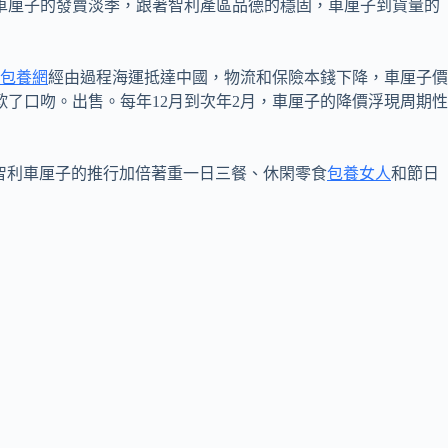
車厘子的發賣淡季，跟著智利產區品德的穩固，車厘子到貨量的
包養網
經由過程海運抵達中國，物流和保險本錢下降，車厘子價
歎了口吻。出售。每年12月到次年2月，車厘子的降價浮現周期性
智利車厘子的推行加倍著重一日三餐、休閑零食
包養女人
和節日