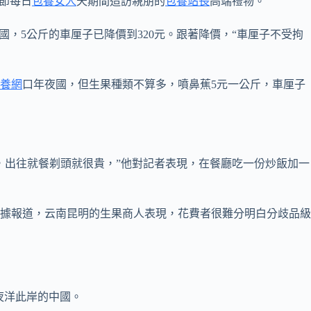
節每日
包養女人
天期間造訪親朋的
包養站長
高端禮物。
國，5公斤的車厘子已降價到320元。跟著降價，“車厘子不受拘
養網
口年夜國，但生果種類不算多，噴鼻蕉5元一公斤，車厘子
，出往就餐剃頭就很貴，”他對記者表現，在餐廳吃一份炒飯加一
據報道，云南昆明的生果商人表現，花費者很難分明白分歧品級
夜洋此岸的中國。