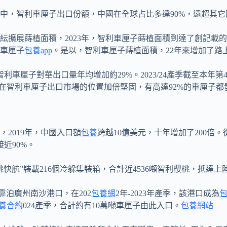
中，智利車厘子出口份額，中國在全球占比多達90%，遠超其它
擴展蒔植面積，2023年，智利車厘子蒔植面積到達了創記載的6
車厘子
包養app
。是以，智利車厘子蒔植面積，22年來增加了路
7年，智利車厘子對華出口量年均增加約29%。2023/24產季截至本
是中國在智利車厘子出口市場的位置加倍堅固，有高達92%的車厘子
，2019年，中國入口額
包養
跨越10億美元，十年增加了200倍
接近90%。
櫻桃快航”裝載216個冷躲集裝箱，合計近4536噸智利櫻桃，抵達
靠泊廣州南沙港口，在202
包養網
2年-2023年產季，該港口成為
養合約
024產季，合計約有10萬噸車厘子由此入口。
包養網站