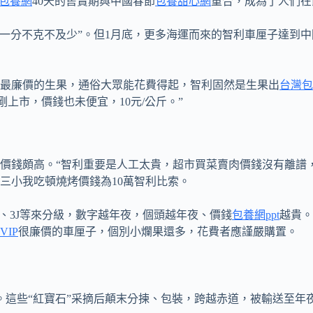
包養網
40天的售賣期與中國春節
包養甜心網
重合，成為了人們在
“一分不克不及少”。但1月底，更多海運而來的智利車厘子達到中
最廉價的生果，通俗大眾能花費得起，智利固然是生果出
台灣包
剛上市，價錢也未便宜，10元/公斤。”
價錢頗高。“智利重要是人工太貴，超市買菜賣肉價錢沒有離譜
三小我吃頓燒烤價錢為10萬智利比索。
、3J等來分級，數字越年夜，個頭越年夜、價錢
包養網ppt
越貴。
VIP
很廉價的車厘子，個別小爛果還多，花費者應謹嚴購置。
。這些“紅寶石”采摘后顛末分揀、包裝，跨越赤道，被輸送至年