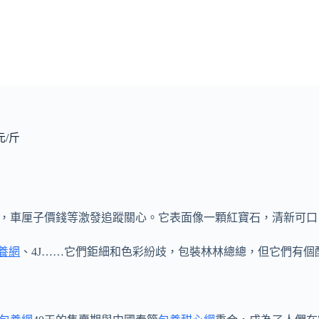
/斤
，車厘子價錢等激發追蹤關心。它表面像一顆紅寶石，清新可口
養網
、4J……它們鉅細和色彩紛歧，包裝林林總總，但它們有