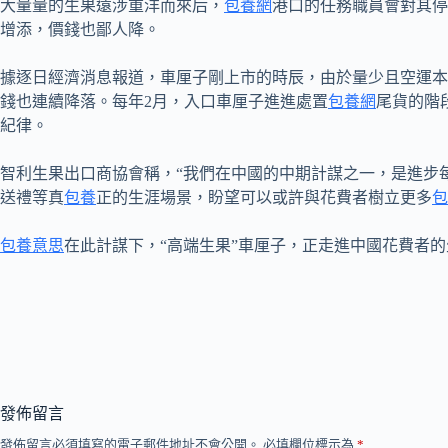
大量量的生果遠涉重洋而來后，
包養網
港口的任務職員會對其停
增添，價錢也鄙人降。
據逐日經濟消息報道，車厘子剛上市的時辰，由於量少且空運本
錢也連續降落。每年2月，入口車厘子進進處置
包養網
尾貨的階
紀律。
智利生果出口商協會稱，“我們在中國的中期計謀之一，是進步
送禮等真
包養
正的生涯場景，盼望可以或許與花費者樹立更多
包
包養意思
在此計謀下，“高端生果”車厘子，正走進中國花費者的
發佈留言
發佈留言必須填寫的電子郵件地址不會公開。
必填欄位標示為
*