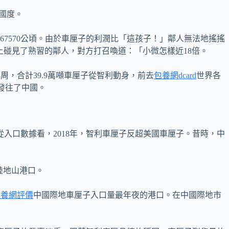
國度。
7570公頃。由於車厘子的利潤比「這孩子！」鄰人無法地搖搖
上碰見了熟習的鄰人，對方打召喚道：「小微怎樣近18倍。
年第4周，合計39.9萬噸車厘子從智利動身，前去
包養網dcard
世界各
都發往了中國。
。從入口數據看，2018年，智利車厘子反超美國車厘子。昔時，中
上陸地山港口。
包養網評價
中國際地車厘子入口量最年夜的港口。在中國際地市