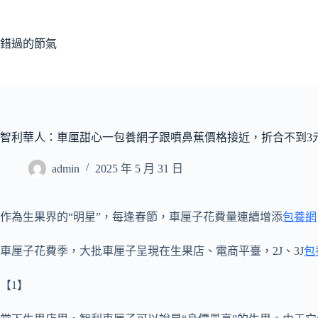
跳
至
主
錯過的節氣
要
內
容
智利華人：車厘甜心一包養網子跟噴鼻蕉價格接近，折合不到3元
admin
2025 年 5 月 31 日
作為生果界的“明星”，每逢春節，車厘子花費量連續增添
包養網
車厘子花費季，大批車厘子呈現在生果店、電商平臺，2J、3J
包
【1】