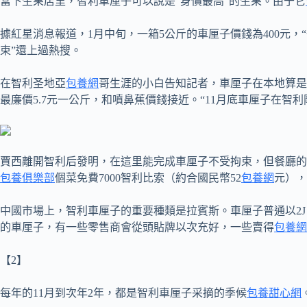
當下生果店里，智利車厘子可以說是“身價最高”的生果。由于它
據紅星消息報道，1月中旬，一箱5公斤的車厘子價錢為400元，
束”還上過熱搜。
在智利圣地亞
包養網
哥生涯的小白告知記者，車厘子在本地算是
最廉價5.7元一公斤，和噴鼻蕉價錢接近。“11月底車厘子在智利
賈西離開智利后發明，在這里能完成車厘子不受拘束，但餐廳的
包養俱樂部
個菜免費7000智利比索（約合國民幣52
包養網
元），
中國市場上，智利車厘子的重要種類是拉賓斯。車厘子普通以2J
的車厘子，有一些零售商會從頭貼牌以次充好，一些賣得
包養網
【2】
每年的11月到次年2年，都是智利車厘子采摘的季候
包養甜心網