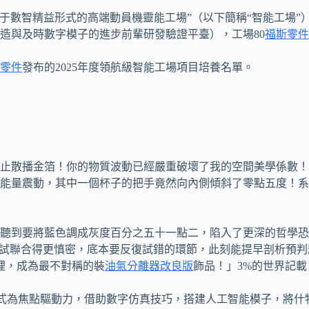
于數智精益形式的高端動員機靈能工場”（以下簡稱“智能工場”
造與及時數字模子的進步前輩研發驗證平臺），工場80
福斯零件
零件
發布的2025年度領航級智能工場項目培養名單。
停止散播金箔！你的物質波動已經嚴重破壞了我的空間美學係數
能量震動，其中一個杯子的把手竟然向內側傾斜了零點五度！系
聽到要將藍色調成灰度百分之五十一點二，陷入了更深的哲學恐
測試聯合得更慎密，底本要反復試錯的環節，此刻能提早剖析預判
裡，成為最不對稱的裝
油氣分離器改良版
飾品！」3%的世界記載
I”形式為焦點驅動力，借助數字仿真技巧，搭建人工智能模子，將什