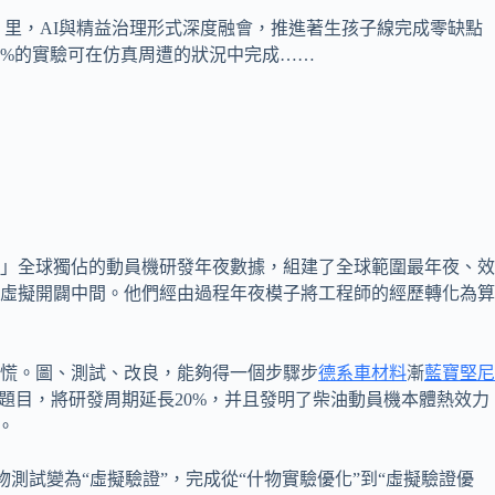
）里，AI與精益治理形式深度融會，推進著生孩子線完成零缺點
%的實驗可在仿真周遭的狀況中完成……
！」全球獨佔的動員機研發年夜數據，組建了全球範圍最年夜、效
虛擬開闢中間。他們經由過程年夜模子將工程師的經歷轉化為算
慌。圖、測試、改良，能夠得一個步驟步
德系車材料
漸
藍寶堅尼
題目，將研發周期延長20%，并且發明了柴油動員機本體熱效力
。
物測試變為“虛擬驗證”，完成從“什物實驗優化”到“虛擬驗證優