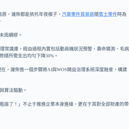
高原，濰柴都能依托年夜模子，
汽車零件貿易商
隨
賓士零件
時為
。
未雨綢繆。
理常識庫，經由過程內置包括動員機狀況預警、壽命猜測、毛病
修繕所需支出均勻下降30%。
現在，濰柴進一個步驟將AI與WOS精益治理系統深度融會，構建
據與算法驅動。
瓶座了！」不止于推進企業本身進級，更在于其對全部財產的帶