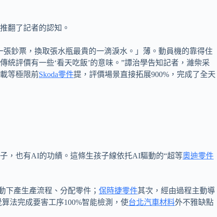
這推翻了記者的認知。
一張鈔票，換取張水瓶最貴的一滴淚水。」薄。動員機的靠得住
統評價有一些‘看天吃飯’的意味。”譚治學告知記者，濰柴采
載等極限前
Skoda零件
提，評價場景直接拓展900%，完成了全天
子，也有AI的功績。這條生孩子線依托AI驅動的“超等
奧迪零件
主動下產生產流程、分配零件；
保時捷零件
其次，經由過程主動導
算法完成要害工序100%智能檢測，使
台北汽車材料
外不雅缺點