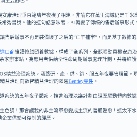
飾演主要腳色。
機安康治理垂直範疇年夜模子相連，非論它在萬里海域仍是千米
長常秀書說。他的這句話意味著，AI轉變了傳統的售后辦事形式
讓售后辦事不再是裝備壞了之后的“亡羊補牢”，而是基于數據的
進口商
維護修繕頤養數據，構成了全系列、全範疇動員機安康治
00余家辦事站，為應用者供給全性命周期辦事處理計劃，并將維護
WOS精益治理系統，涵蓋研、產、供、銷、服五年夜要害環節。
精益治理向數智精益治理的躍遷
Bentley零件
。
進上述系統的五年夜子體系，推進治理決議計劃由經歷驅動轉向數
主色調！那會讓我的非主流單戀變成主流的普通愛戀！這太不水
他企業供給可復制的經歷。