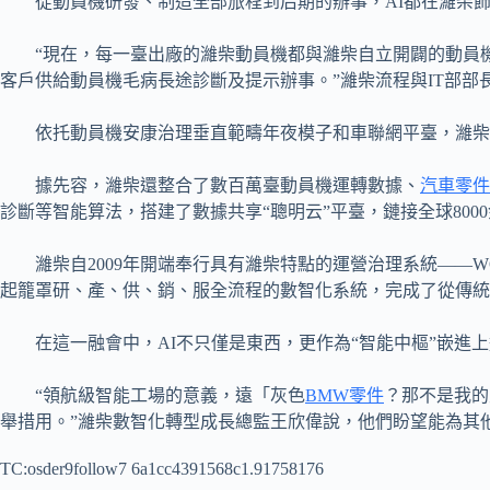
從動員機研發、制造全部旅程到后期的辦事，AI都在濰柴
“現在，每一臺出廠的濰柴動員機都與濰柴自立開闢的動員
客戶供給動員機毛病長途診斷及提示辦事。”濰柴流程與IT部部
依托動員機安康治理垂直範疇年夜模子和車聯網平臺，濰柴
據先容，濰柴還整合了數百萬臺動員機運轉數據、
汽車零件
診斷等智能算法，搭建了數據共享“聰明云”平臺，鏈接全球80
濰柴自2009年開端奉行具有濰柴特點的運營治理系統——
起籠罩研、產、供、銷、服全流程的數智化系統，完成了從傳統
在這一融會中，AI不只僅是東西，更作為“智能中樞”嵌
“領航級智能工場的意義，遠「灰色
BMW零件
？那不是我的
舉措用。”濰柴數智化轉型成長總監王欣偉說，他們盼望能為其
TC:osder9follow7 6a1cc4391568c1.91758176