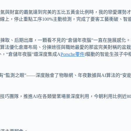
傻氣與財富的霸氣達到完美的五比五黃金比例時，我的戀愛運勢
線上，停止重點工序100%主動檢測，完成了要害工藝衝破、智
揀取、后期出庫，一顆看不見的“倉儲年夜腦”一直在施展感化。
算法優化倉庫布局、分揀途徑與職她最愛的那盆完美對稱的盆栽
，“倉儲年夜腦”還深度集成A
Porsche零件
I驅動的智能生孩子中
還有“監測之眼”——深度融會了物聯網、年夜數據與AI算法的“
技巧團隊，推進AI在各類營業場景深度利用，今朝利用比例近80