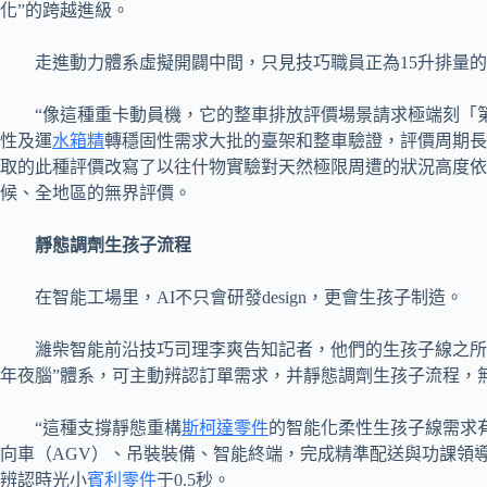
化”的跨越進級。
走進動力體系虛擬開闢中間，只見技巧職員正為15升排量
“像這種重卡動員機，它的整車排放評價場景請求極端刻「
性及運
水箱精
轉穩固性需求大批的臺架和整車驗證，評價周期長
取的此種評價改寫了以往什物實驗對天然極限周遭的狀況高度依
候、全地區的無界評價。
靜態調劑生孩子流程
在智能工場里，AI不只會研發design，更會生孩子制造。
濰柴智能前沿技巧司理李爽告知記者，他們的生孩子線之所
年夜腦”體系，可主動辨認訂單需求，并靜態調劑生孩子流程，
“這種支撐靜態重構
斯柯達零件
的智能化柔性生孩子線需求
向車（AGV）、吊裝裝備、智能終端，完成精準配送與功課領
辨認時光小
賓利零件
于0.5秒。