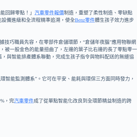
才能回歸零點！」
汽車零件報價
制造，重塑了柔性制造、零缺點
能設備進級和全流程精準追溯，使全
Benz零件
體生孩子效力進步
據技巧職員先容，在零部件倉儲環節，“倉儲年夜腦”應用物聯網
，被一股金色的能量扭曲了，左邊的葉子比右邊的長了零點零一
樞，與智能排產體系聯動，完成生孩子指令與物料配送的無縫協
安能環智能監測體系”。它可在平安、能耗與環保三方面同時發力，
%，完
汽車零件
成了從單點智能化改良到全環節精益制造的跨