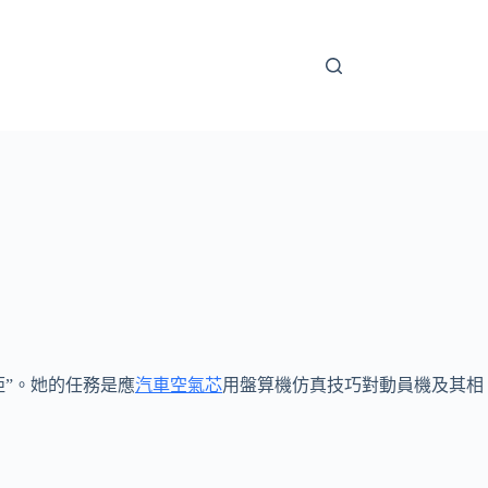
柜”。她的任務是應
汽車空氣芯
用盤算機仿真技巧對動員機及其相