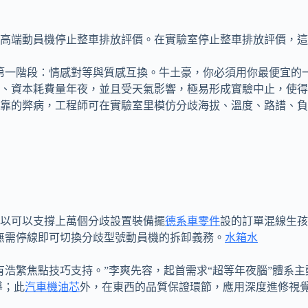
的高端動員機停止整車排放評價。在實驗室停止整車排放評價，
第一階段：情感對等與質感互換。牛土豪，你必須用你最便宜的
、資本耗費量年夜，並且受天氣影響，極易形成實驗中止，使得傳
靠的弊病，工程師可在實驗室里模仿分歧海拔、溫度、路譜、負
以可以支撐上萬個分歧設置裝備擺
德系車零件
設的訂單混線生孩
無需停線即可切換分歧型號動員機的拆卸義務。
水箱水
有浩繁焦點技巧支持。”李爽先容，起首需求“超等年夜腦”體系
導；此
汽車機油芯
外，在東西的品質保證環節，應用深度進修視覺