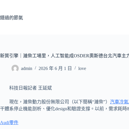
跳
至
主
錯過的節氣
要
內
容
新質引擎｜濰柴工場里，人工智能成OSDER奧斯德台北汽車主
admin
2026 年 6 月 1 日
love
科技日報記者 王延斌
現在，濰柴動力股份無限公司（以下簡稱“濰柴”）
汽車冷氣
干體系停止機能剖析、優化design和驗證支撐。以前，需求耗
Audi零件