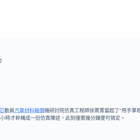
力
芯
動員
汽車材料報價
機研討院仿真工程師徐菁菁當起了“甩手掌
時8小時才幹構成一份仿真陳述，此刻僅需幾分鐘便可搞定。