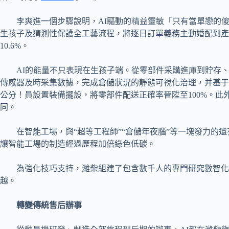
李爽進一個步驟說明，AI驅動的精益靈敏「只有當單戀的
生孩子及猜測性保護全工藝流程，將逐日訂單義務主動婚配到產
10.6%。
AI的能量不只表現在生孩子端。從零部件采購進庫到貯存、
傳感器及時采集數據，完成倉儲狀況的靜態可視化治理，并基于
公分！員設置裝備擺設，將零部件配送正確率晉陞至100%。此外
同。
在智能工場，與“超等工程師”“倉儲年夜腦”等一塊發力的
讓智能工場的制造經過歷程加倍綠色低碳。
為強化技巧支持，濰柴組建了包含數千人的專門研究數智化
越。
轉變傳統售后辦事