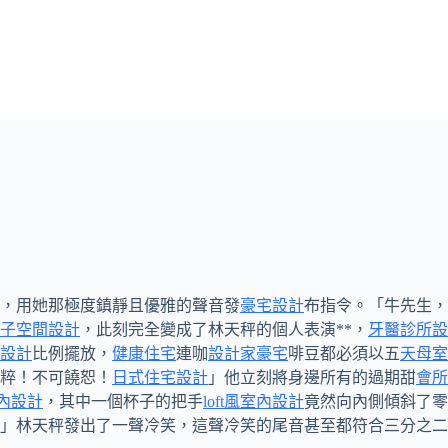
，用她那極度鎮靜且優雅的聲音發
豪宅設計
布指令。「牛先生，
子空間設計
，此刻完全變成了林天秤的個人表演**，
牙醫診所設
設計
比例擺放，
健康住宅
連咖
設計家豪宅
啡豆都必須以五
天母室
粹！不可饒恕！
日式住宅設計
」他立刻將身邊所有的過期甜
會所
內設計
，其中一個杯子的把手
loft風室內設計
竟然向內側傾斜了零
」林天秤發出了一聲冷笑，這聲冷笑的尾音甚至都符合三分之二