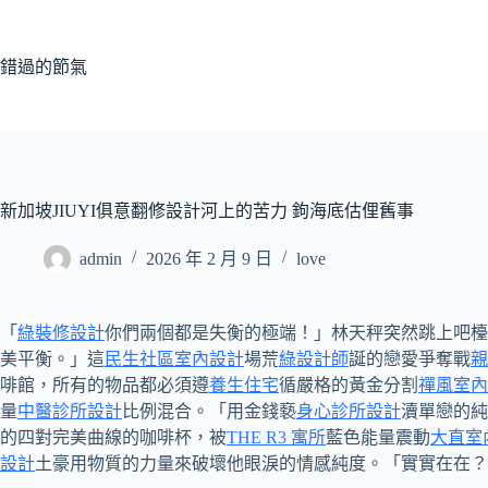
跳
至
主
錯過的節氣
要
內
容
新加坡JIUYI俱意翻修設計河上的苦力 鉤海底估俚舊事
admin
2026 年 2 月 9 日
love
「
綠裝修設計
你們兩個都是失衡的極端！」林天秤突然跳上吧檯
美平衡。」這
民生社區室內設計
場荒
綠設計師
誕的戀愛爭奪戰
親
啡館，所有的物品都必須遵
養生住宅
循嚴格的黃金分割
禪風室內
量
中醫診所設計
比例混合。「用金錢褻
身心診所設計
瀆單戀的純
的四對完美曲線的咖啡杯，被
THE R3 寓所
藍色能量震動
大直室
設計
土豪用物質的力量來破壞他眼淚的情感純度。「實實在在？