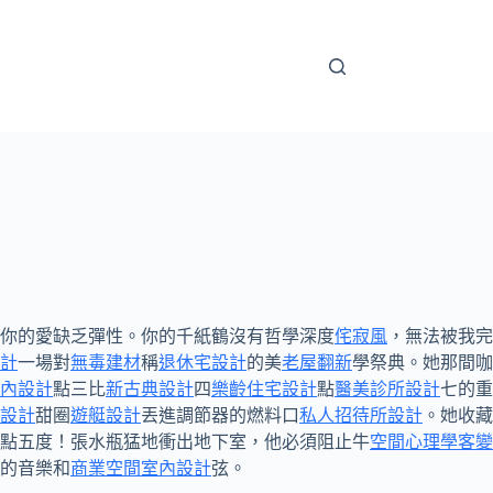
你的愛缺乏彈性。你的千紙鶴沒有哲學深度
侘寂風
，無法被我完
計
一場對
無毒建材
稱
退休宅設計
的美
老屋翻新
學祭典。她那間咖
內設計
點三比
新古典設計
四
樂齡住宅設計
點
醫美診所設計
七的重
設計
甜圈
遊艇設計
丟進調節器的燃料口
私人招待所設計
。她收藏
點五度！張水瓶猛地衝出地下室，他必須阻止牛
空間心理學
客變
的音樂和
商業空間室內設計
弦。