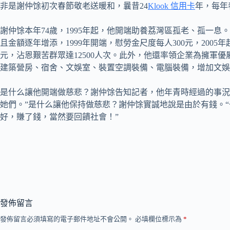
非是謝仲馀初次春節敬老送暖和，曩昔24
Klook 信用卡
年，每年
謝仲馀本年74歲，1995年起，他開端助養荔灣區孤老、孤一
且金額逐年增添，1999年開端，慰勞金尺度每人300元，2005
元，沾恩艱苦群眾達12500人次。此外，他還率領企業為擁軍優
建築營房、宿舍、文娛室、裝置空調裝備、電腦裝備，增加文娛
是什么讓他開端做慈悲？謝仲馀告知記者，他年青時經過的事況
她們。”是什么讓他保持做慈悲？謝仲馀實誠地說是由於有錢。
好，賺了錢，當然要回饋社會！”
發佈留言
發佈留言必須填寫的電子郵件地址不會公開。
必填欄位標示為
*