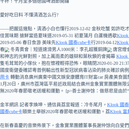
干杯！十月里多個德國啤酒節開鑼
愛好吃日料 不懂清酒怎么行?
——把握這幾點，清酒小白也懂行2019-12-02 金秋吃蟹 如許吃才
佳賞味期 搶鮮當造夏味道2019-05-31 初夏蒲月 白蘆機遇歇
Klook
2019-05-06 春日食游 美味先
Klook 國泰cube卡
行2019-04-12
Klo
春
冬青奧會｜短道速滑男人1000米：李孔超獲銅牌
唐宮燈會
和神志的光鮮對照，加上萬雨柔的雄辯和葉秋鎖的會揭幕
Kloo
隻毛茸茸的小傢伙，抱在懷裡輕得恐怖，眼睛閉2020-01-20 21:37:49
國度衛健委確認粵首例輸出性新型冠狀病毒沾染的肺炎確診病例2020-01-20
用卡
轉動消息廣州廣東中國文娛安康體育IT財富car 房產美食圖集
1月20日，廣州市荔灣區平易近政局結合廣州金象實業團體無
無2020年春節敬老送暖和運動。 [p>善士謝仲馀：做慈悲是由於“
金羊網訊 記者李煥坤、通信員荔宣報道：冷冬尾月，
Klook 國泰
國泰cube卡
頤樂土舉辦2020年春節敬老送暖和運動。荔
Klook 
在新春喜慶的音樂佈景下，金象實業團體董事長謝仲馀向白叟們