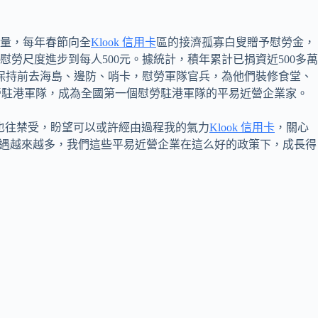
大量，每年春節向全
Klook 信用卡
區的接濟孤寡白叟贈予慰勞金，
3年慰勞尺度進步到每人500元。據統計，積年累計已捐資近500多萬
年保持前去海島、邊防、哨卡，慰勞軍隊官兵，為他們裝修食堂、
勞駐港軍隊，成為全國第一個慰勞駐港軍隊的平易近營企業家。
也往禁受，盼望可以或許經由過程我的氣力
Klook 信用卡
，關心
機遇越來越多，我們這些平易近營企業在這么好的政策下，成長得