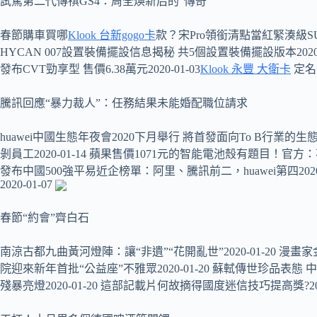
試駕第二代傳祺GS4：周全煥新后的“傳奇”
春節購車買哪
Klook 台新gogo卡
款？宋Pro領銜清點當紅緊湊級SUV2
HYCAN 007設置裝備擺設信息揭秘 共5個設置裝備擺設版本2020-01
發布CVT勁享型 售價6.38萬元2020-01-03
Klook 永豐 大衛卡
​定名
騰訊回應“暴力裁人”：任務結果未能婚配職位請求
huawei中國生態年夜會2020下月舉行 將首發面向To B行業的生態
剝員工2020-01-14 蘋果售價1071元的智能電池殼有題目！官方：
發布中國500強平易近企榜單：阿里、騰訊前二，huawei第四2020-
2020-01-07
春節“約會”齊白石
南涼古都九曲黃河燈陣：讓“非遺”“花開亂世”2020-01-20 漫
院迎來新年首批“公益座”不雅眾2020-01-20 蘇軾傳世珍品表態 
殘暴亮燈2020-01-20 這部記載片何故摘得國度迷信技巧提高獎?2020