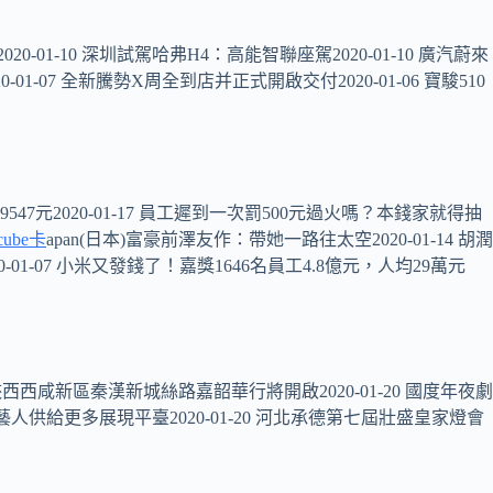
20-01-10 深圳試駕哈弗H4：高能智聯座駕2020-01-10 廣汽蔚來
01-07 全新騰勢X周全到店并正式開啟交付2020-01-06 寶駿510
547元2020-01-17 員工遲到一次罰500元過火嗎？本錢家就得抽
cube卡
apan(日本)富豪前澤友作：帶她一路往太空2020-01-14 胡潤
-01-07 小米又發錢了！嘉獎1646名員工4.8億元，人均29萬元
0 陜西西咸新區秦漢新城絲路嘉韶華行將開啟2020-01-20 國度年夜劇
手藝人供給更多展現平臺2020-01-20 河北承德第七屆壯盛皇家燈會