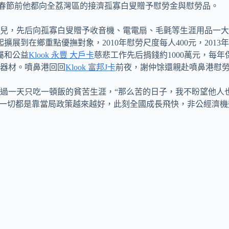
春節前他都向全荔灣區的接濟孤寡白叟贈予慰勞金與慰勞品。
息。兒，先后向孤寡白叟贈予收音機、電電扇、毛氈等生涯用品一
年起擴展到在鄉重點優撫對象，2010年慰勞尺度每人400元，201
屬和公益
Klook 永豐 大戶卡
慈悲工作先后捐錢約1000萬元，每
器材。噴鼻港回回
Klook 富邦J卡
前夜，謝仲馀還親赴噴鼻港慰
過一天只吃一頓飯的貧苦生涯，“那么苦的日子，我不盼望他人
“一切都是靠當局政策越來越好，此刻全國成長飛快，非公經濟