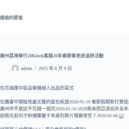
跳
至
主
錯過的節氣
要
內
容
廣州荔灣舉行20Klook客路20年春節敬老送溫熱活動
admin
2025 年 6 月 9 日
在花城匯中區品嘗機械人出品的菜式
在購書中間碰見最文藝的面包新語2020-01-19 春節假期新打算追逐
廣州市平易近不花錢一個月2020-01-16 2020馬來西亞游玩年全年
追極光若何才幹捕獲屬于本身的那片殘暴夜空？2020-01-06