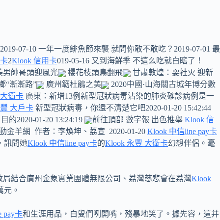
019-07-10 一年一度鯡魚節來襲 就問你敢不敢吃？2019-07-01 最
用卡
2
Klook 信用卡
019-05-16 又到海鮮季 不這么吃就白瞎了！
美男帥哥頭迎風光
櫻花枝頭鳥翻飛
甘肅敦煌：耍社火 迎新
鄉“漸漸路”
廣州簕杜鵑之美
2020中國·山海關古城年博分數
豐 大衛卡
廣東：新增13例新型冠狀病毒沾染的肺炎確診病例是一
 永豐 大戶卡
新型冠狀病毒，你還不清楚它吧2020-01-20 15:42:44
-01-20 13:24:19
前往頂部 數字報 出色推舉
Klook 信
網 作者：李煥坤、荔宣 2020-01-20
Klook 中信line pay卡
，訊問她
Klook 中信line pay卡
的
Klook 永豐 大衛卡
幻想伴侶。毫
近政局結合廣州金象實業團體無限公司、荔灣慈悲會在荔灣
Klook
萬元。
e pay卡
和生涯用品，白叟們咧開嘴，殘暴地笑了。據先容，這并