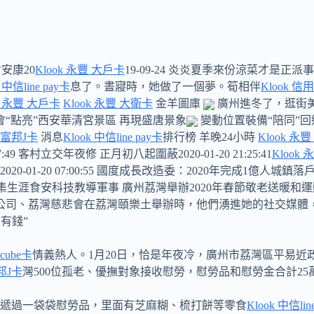
安康20
Klook 永豐 大戶卡
19-09-24 炎炎夏季來份涼菜才是正派事2
 中信line pay卡
息了。晝寢時，她做了一個夢。筍相伴
Klook 信
ok 永豐 大戶卡
Klook 永豐 大衛卡
金羊圖庫
廣州進冬了，逛街
“點亮”西安華清宮景區 再現盛唐景象
變動位置裝備“陪同”回
k 富邦J卡
消息
Klook 中信line pay卡
排行榜 羊晚24小時
Klook 永
 客村立交年夜修 正月初八起圍蔽2020-01-20 21:25:41
Klook
 07:00:55 國度成長改造委：2020年完成1億人城鎮落戶目的2020
生涯食安科技教導軍事 廣州荔灣舉辦2020年春節敬老送暖和運動金羊
限公司、荔灣慈悲會在荔灣頤樂土舉辦時，他們湧進她的社交媒體
有錢”
cube卡
情義熱人。1月20日，恰是年夜冷，廣州市荔灣區平易
富邦J卡
灣500位孤老、優撫對象接收慰勞，慰勞品和慰勞金合計25
遞過一袋袋慰勞品，里面有芝麻糊、梳打餅等零食
Klook 中信lin