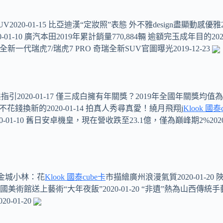
020-01-15 比亞迪漢“定妝照”表態 外不雅design盡顯動感優雅20
-10 廣汽本田2019年累計銷量770,884輛 逾額完玉成年目的2020-
全新一代瑞虎7/瑞虎7 PRO 奇瑞全新SUV官圖曝光2019-12-23
指引2020-01-17 僅三成白擁有年關獎？2019年全國年關獎均值為9
不花錢換新的2020-01-14 拍真人秀尋真愛！繞月飛翔j
Klook 國泰
01-10 舊日安卓機皇，現在營收跌至23.1億，僅為巔峰期2%2020
畫家金城小林：花
Klook 國泰cube卡
市描繪廣州浪漫氣質2020-01-2
中國美術館送上藝術“大年夜飯”2020-01-20 “非遺”熱為山西傳統
-01-20