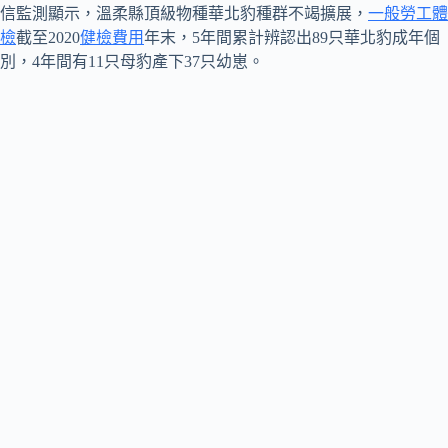
信監測顯示，溫柔縣頂級物種華北豹種群不竭擴展，
一般勞工體
檢
截至2020
健檢費用
年末，5年間累計辨認出89只華北豹成年個
別，4年間有11只母豹產下37只幼崽。