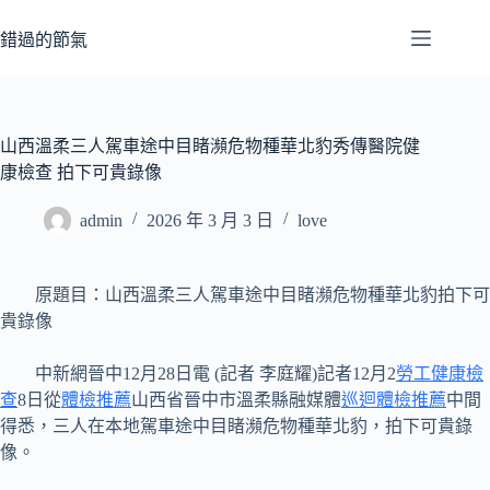
跳
至
錯過的節氣
主
要
內
容
山西溫柔三人駕車途中目睹瀕危物種華北豹秀傳醫院健
康檢查 拍下可貴錄像
admin
2026 年 3 月 3 日
love
原題目：山西溫柔三人駕車途中目睹瀕危物種華北豹拍下可
貴錄像
中新網晉中12月28日電 (記者 李庭耀)記者12月2
勞工健康檢
查
8日從
體檢推薦
山西省晉中市溫柔縣融媒體
巡迴體檢推薦
中間
得悉，三人在本地駕車途中目睹瀕危物種華北豹，拍下可貴錄
像。