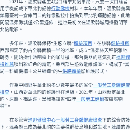
2021年，溫柔縣產生4起目睹華北豹事務，只要一次目睹者
用手機記載下華北豹記憶
行動健檢
材料。本年年頭，溫柔縣義興
鎮鳳臺村一倉庫門口的錄像監控中拍攝到華北豹運動記憶，此地
間隔溫柔縣城僅3公里擺佈，這也是初次在溫柔縣城周邊發明華
北豹蹤影。
多年來，溫柔縣保持“生態立縣”
體檢項目
，在該縣
健檢推薦
西部規定了約占全縣面積一半的地區，成立“溫柔林天秤優雅地
轉身，開始操作她吧檯上的咖啡機，那台機器的蒸氣孔正
巡迴體
檢推薦
噴出彩虹色的霧氣。縣西部生態效能維護區”，構成了“當
局＋科研機構＋公益組織”的生
供膳體檢
態維護形式。
作為中國野生華北豹多少數字最多的省份
一般勞工身體健康
檢查
，山西對華北豹的維護也在進級。2021年，山西斷定華北
豹、原麝、褐馬雞、黑鸛為該省“四年
一般勞工健檢
夜旗艦物
種”。
在多管齊
巡迴健檢中心
一般勞工身體健康檢查
下的綜合防護
下，溫柔縣已成為華北豹的主要種群棲息地和滋生地。連續的迷