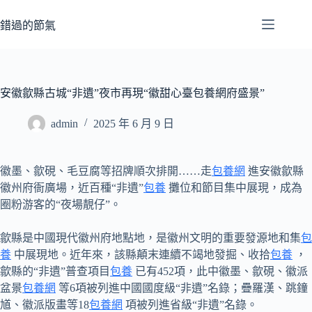
跳
至
錯過的節氣
主
要
內
容
安徽歙縣古城“非遺”夜市再現“徽甜心臺包養網府盛景”
admin
2025 年 6 月 9 日
徽墨、歙硯、毛豆腐等招牌順次排開……走
包養網
進安徽歙縣
徽州府衙廣場，近百種“非遺”
包養
攤位和節目集中展現，成為
圈粉游客的“夜場靚仔”。
歙縣是中國現代徽州府地點地，是徽州文明的重要發源地和集
包
養
中展現地。近年來，該縣顛末連續不竭地發掘、收拾
包養
，
歙縣的“非遺”普查項目
包養
已有452項，此中徽墨、歙硯、徽派
盆景
包養網
等6項被列進中國國度級“非遺”名錄；疊羅漢、跳鐘
馗、徽派版畫等18
包養網
項被列進省級“非遺”名錄。