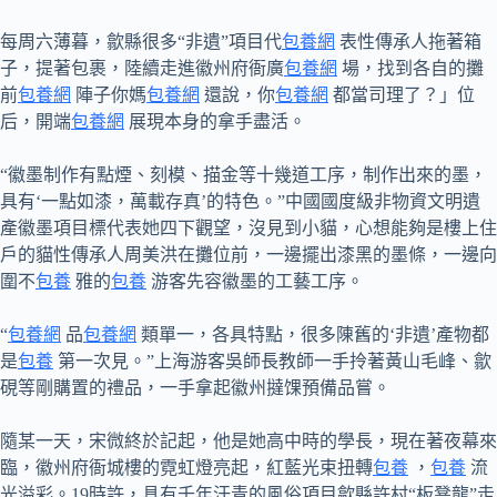
每周六薄暮，歙縣很多“非遺”項目代
包養網
表性傳承人拖著箱
子，提著包裹，陸續走進徽州府衙廣
包養網
場，找到各自的攤
前
包養網
陣子你媽
包養網
還說，你
包養網
都當司理了？」位
后，開端
包養網
展現本身的拿手盡活。
“徽墨制作有點煙、刻模、描金等十幾道工序，制作出來的墨，
具有‘一點如漆，萬載存真’的特色。”中國國度級非物資文明遺
產徽墨項目標代表她四下觀望，沒見到小貓，心想能夠是樓上住
戶的貓性傳承人周美洪在攤位前，一邊擺出漆黑的墨條，一邊向
圍不
包養
雅的
包養
游客先容徽墨的工藝工序。
“
包養網
品
包養網
類單一，各具特點，很多陳舊的‘非遺’產物都
是
包養
第一次見。”上海游客吳師長教師一手拎著黃山毛峰、歙
硯等剛購置的禮品，一手拿起徽州撻馃預備品嘗。
隨某一天，宋微終於記起，他是她高中時的學長，現在著夜幕來
臨，徽州府衙城樓的霓虹燈亮起，紅藍光束扭轉
包養
，
包養
流
光溢彩。19時許，具有千年汗青的風俗項目歙縣許村“板凳龍”走