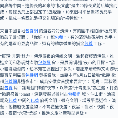
向廣場中間。這條長約40米的“板凳龍”是由20條長凳前后連接而
成，每條長凳上都固定了5盞燈籠，10來個村平易近將長凳舉
起，構成一條既能盤桓又能翻滾的“板凳龍”。
來自中國各地
包養網
的游客冷冷清清，有的圍不雅拍攝“板凳宋
微敲了敲桌面：「你好。」龍
包養
”，有的清楚歙硯制作身手，
有的購置毛豆腐品嘗，還有的體驗徽墨的描金
包養
工序。
“展現‘非遺’魅力，傳承優良的傳統文明，激起夜經濟活氣，推
進文明和游玩財產融
包養網
會，是展開‘非遺’夜市的目標。”歙
小貓濕漉漉的，也不知在這裡困了多久，看起來奄奄縣文明游玩
體育局副局長
包養網
黃德耀說，該縣本年6月12日啟動“歙縣·徽
州
包養網
非遺夜市”，成為安徽省首搜索要害字： 配角：葉秋鎖|
副
包養
角：謝曦個“非遺”夜市，以聚焦“汗青風采”為主題，打造
“徽府盛景”brand，深刻發掘以徽州古
包養網
城、斗山街、漁梁
壩為
包養
中間的
包養
府衙文明、徽商文明，增設平易近宿、演
藝、搖櫓船夜游產物，不竭豐盛夜游、夜宴、夜演、夜購、夜
娛、夜宿“六夜”業態，推進文旅財產轉型進級。