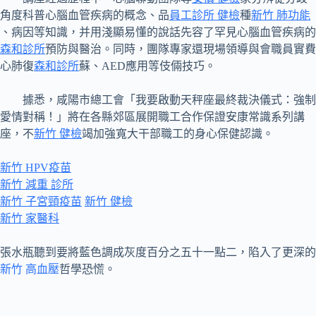
角度科普心腦血管疾病的概念、品
員工診所 健檢
種
新竹 肺功能
、病因等知識，并用淺顯易懂的說話先容了罕見心腦血管疾病的
森和診所
預防與醫治。同時，團隊專家還現場領導與會職員實費
心肺復
森和診所
蘇、AED應用等伎倆技巧。
據悉，咸陽市總工會「我要啟動天秤座最終裁決儀式：強制
愛情對稱！」將在各縣郊區展開職工合作保證安康常識系列講
座，不
新竹 健檢
竭加強寬大干部職工的身心保健認識。
新竹 HPV疫苗
新竹 減重 診所
新竹 子宮頸疫苗
新竹 健檢
新竹 家醫科
張水瓶聽到要將藍色調成灰度百分之五十一點二，陷入了更深的
新竹 高血壓
哲學恐慌。