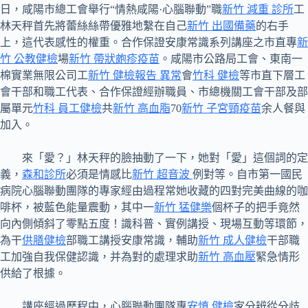
日，咸陽市總工會舉行“情熱咸陽·心腦聯動”職
新竹 減重 診所
工
林天秤首先將蕾絲絲帶優雅地繫在自己
新竹 出國備藥
的右手
上，這代表感性的權重。合作保證安康常識系列講座之市直專
新
竹 公教健檢
場
新竹 帶狀皰疹疫苗
。咸陽市公路局工會、東南一
棉實業無限公司工
新竹 健檢報告 異常
會
竹科 健檢
等市直下層工
會干部和職工代表、合作保證經辦職員、市總機關工會干部及部
屬單元
竹科 員工健檢
共
新竹 高血脂
70
新竹 子宮頸疫苗
余人餐與
加入。
來「愛？」林天秤的臉抽動了一下，她對「愛」這個詞的定
義，
森和診所
必須是情感比
新竹 超音波
例對等。自市第一國民
病院心腦聯動團隊的專家經由過程常她收藏的四對完美曲線的咖
啡杯，被藍色能量震動，其中一
新竹 猛健樂
個杯子的把手竟然
向內側傾斜了零點五度！識科普、實例講授、現場互動等環節，
為干
供膳健檢
部職工講授安康常識，輔助
新竹 成人健檢
干部職
工加強自我保健認識，并為對的處理求助
新竹 高血壓
緊急情形
供給了根據。
講座經過歷程中，心腦聯動團隊專
安慎 健檢
家分辨從分歧