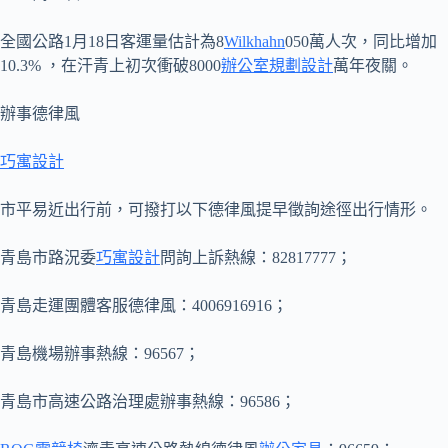
全國公路1月18日客運量估計為8
Wilkhahn
050萬人次，同比增加
10.3% ，在汗青上初次衝破8000
辦公室規劃設計
萬年夜關。
辦事德律風
巧寓設計
市平易近出行前，可撥打以下德律風提早徵詢途徑出行情形。
青島市路況委
巧寓設計
問詢上訴熱線：82817777；
青島走運團體客服德律風：4006916916；
青島機場辦事熱線：96567；
青島市高速公路治理處辦事熱線：96586；