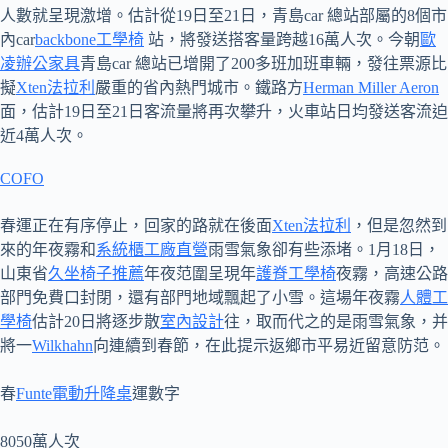
人數就呈現激增。估計從19日至21日，青島car 總站部屬的8個市
內car
backbone工學椅
站，將發送搭客量跨越16萬人次。今朝
歐
凌辦公家具
青島car 總站已增開了200多班加班車輛，發往票源比
擬
Xten法拉利
嚴重的省內熱門城市。鐵路方
Herman Miller Aeron
面，估計19日至21日客流量將再次攀升，火車站日均發送客流迫
近4萬人次。
COFO
春運正在有序停止，回家的路就在後面
Xten法拉利
，但是忽然到
來的年夜霧和
系統櫃工廠直營
雨雪氣象卻有些添堵。1月18日，
山東省
久坐椅子推薦
年夜范圍呈現年
護脊工學椅
夜霧，高速公路
部門免費口封閉，還有部門地域飄起了小雪。這場年夜霧
人體工
學椅
估計20日將逐步散
室內設計
往，取而代之的是雨雪氣象，并
將一
Wilkhahn
向連續到春節，在此提示返鄉市平易近留意防范。
春
Funte電動升降桌
運數字
8050萬人次