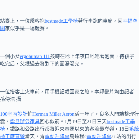
站臺上，一位乘客抱
bestmade工學椅
著行李跑向車廂，回
幸福空
間
家似乎是一場競賽。
一個小女
ergohuman 111
孩蹲在地上年夜口地吃著泡面，待孩子
吃完后，父親過去將剩下的面湯喝完。
一位搭客上火車前，用手機記載回家之旅。本邦畿片均由記者
孫傳浩 攝
100室內設計
忙
Herman Miller Aeron
活一年了，良多人開端整理行
囊，
震旦辦公家具
回心似箭。1月19日至21日三天
bestmade工學
椅
，鐵路和公路出行都將迎來春運以來的客流最岑嶺，18日
系統
櫃工廠直營
當天，青
電動升降桌
島遠程c
電動升降桌
ar 站的出行