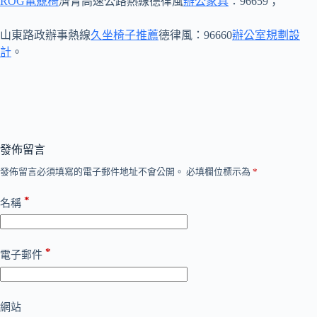
ROG電競椅
濟青高速公路熱線德律風
辦公家具
：96659；
山東路政辦事熱線
久坐椅子推薦
德律風：96660
辦公室規劃設
計
。
發佈留言
發佈留言必須填寫的電子郵件地址不會公開。
必填欄位標示為
*
*
名稱
*
電子郵件
網站