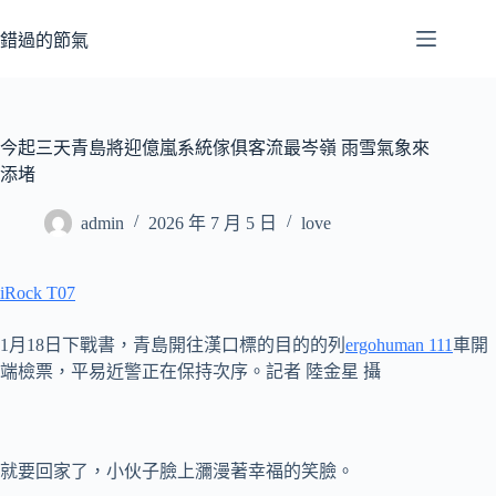
跳
至
錯過的節氣
主
要
內
容
今起三天青島將迎億嵐系統傢俱客流最岑嶺 雨雪氣象來
添堵
admin
2026 年 7 月 5 日
love
iRock T07
1月18日下戰書，青島開往漢口標的目的的列
ergohuman 111
車開
端檢票，平易近警正在保持次序。記者 陸金星 攝
就要回家了，小伙子臉上瀰漫著幸福的笑臉。