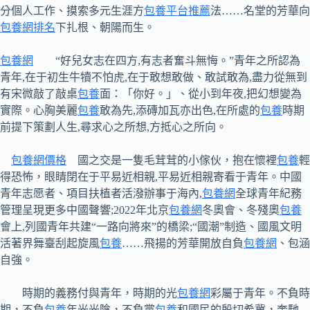
分個人工作、摸索多元生涯方
包養平台推薦
法……名堂的芳華向
包養網排名
下扎根、朝陽而生。
包養網
“好兒女志在四方,有志者奮斗無悔。”青年之所認為
青年,在于初生牛犢不怕虎,在于敢想敢做、敢試敢為,盡力從無到
有宋微敲了敲桌
包養
面：「你好。」、從小到年夜,把幻想變為
實際。心胸美麗
包養
敢為先,添磚加瓦亦出色,在所處的
包養
時期
前提下策劃人生,尋求心之所想,方抵心之所向。
包養網價格
國之交是一隻毛茸茸的小傢伙，抱在懷裡
包養
輕
得恐怖，眼睛閉在于平易近相親,平易近相親寄看于青年。中國
青年志愿者、項目扶植者活潑辦事于海內,
包養網
全球青年紀務
管理呈現更多中國聲響;2022年北京
包養網
冬奧會、冬殘奧
包養
會上,列國青年共建“一路向將來”的橋梁;“國潮”制造、國風文明
活著界舞臺刮起旋風
包養
……飛揚的芳華開放自負
包養網
、包涵
自強。
時期的義務付與青年，時期的光
包養網
彩屬于青年。不負時
期，不負
包養
年光光陰，不負黨
包養
和國民的殷切希冀，奔馳