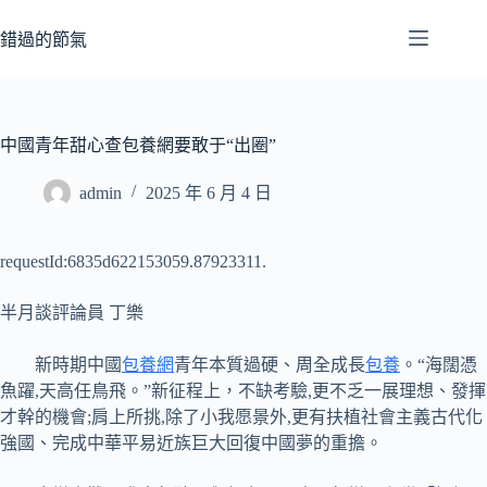
跳
至
錯過的節氣
主
要
內
容
中國青年甜心查包養網要敢于“出圈”
admin
2025 年 6 月 4 日
requestId:6835d622153059.87923311.
半月談評論員 丁樂
新時期中國
包養網
青年本質過硬、周全成長
包養
。“海闊憑
魚躍,天高任鳥飛。”新征程上，不缺考驗,更不乏一展理想、發揮
才幹的機會;肩上所挑,除了小我愿景外,更有扶植社會主義古代化
強國、完成中華平易近族巨大回復中國夢的重擔。