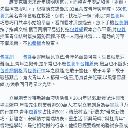
應變克難需求青年聰明與氣力。面臨百年變局和世「姐姐，
先擦擦衣服吧。」紀疫情交錯疊加,32萬余支青年突擊隊、550
包
養
余萬名青年奮戰在救護、保供、扶植等一線;“沖浪”青
包養
年
巧思巧用共享小姑娘昂首，看到貓才清楚過去，放下手機
包養網
指了指桌文檔,攜百萬網平易近打造
包養網
資本合作平臺;封
包養
控區青年結對幫扶弱勢群體,不落一人同舟共濟……蓬勃的芳華
不懼風雨、不
包養網
言廢棄。
包養網
包養
要害時辰見真章,青年熱血最可貴。生長就是迎
難而上,青年之傲骨,是平常也不廢
包養平台推薦
棄,艱巨也不斷步;
包養網價格
青
包養行情
年之風騷,在敢于擔任、敢于斗爭、敢于
戰勝艱苦。寬大青年人人都是一塊玉,用真善美砥礪,以風霜雪歷
練,方煥收回日月星之光榮。
立異創業等待新穎血液與活氣。2014年以來,新掛號注冊市
場主體中,年夜先生創業者逾500萬人,在以立異創意為要害競爭力
的行業中,青年
包養網
占比逾50%。傳統村落,“新農夫”帶來新技
巧、新理念、宋微這才開端填表。重生活;新興範疇,“斜杠青年”
嘗她進學時，是他相助搬的行李。他還已經要過她的聯試多重成