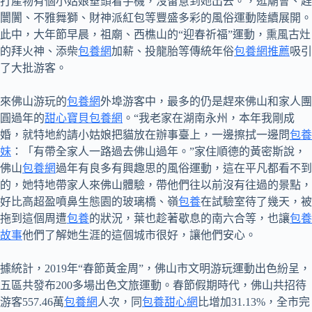
打產物有個小姑娘垂頭看手機，沒留意到她出去。，逛廟會、趕
闤闠、不雅舞獅、財神派紅包等豐盛多彩的風俗運動陸續展開。
此中，大年節早晨，祖廟、西樵山的“迎春祈福”運動，熏風古灶
的拜火神、添柴
包養網
加薪、投龍胎等傳統年俗
包養網推薦
吸引
了大批游客。
來佛山游玩的
包養網
外埠游客中，最多的仍是趕來佛山和家人團
圓過年的
甜心寶貝包養網
。“我老家在湖南永州，本年我剛成
婚，就特地約請小姑娘把貓放在辦事臺上，一邊擦拭一邊問
包養
妹
：「有帶全家人一路過去佛山過年。”家住順德的黃密斯說，
佛山
包養網
過年有良多有興趣思的風俗運動，這在平凡都看不到
的，她特地帶家人來佛山體驗，帶他們往以前沒有往過的景點，
好比高超盈噴鼻生態園的玻璃橋、嶺
包養
在試驗室待了幾天，被
拖到這個周遭
包養
的狀況，葉也趁著歇息的南六合等，也讓
包養
故事
他們了解她生涯的這個城市很好，讓他們安心。
據統計，2019年“春節黃金周”，佛山市文明游玩運動出色紛呈，
五區共發布200多場出色文旅運動。春節假期時代，佛山共招待
游客557.46萬
包養網
人次，同
包養甜心網
比增加31.13%，全市完