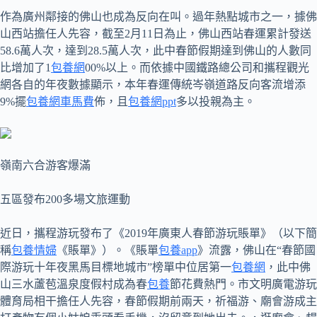
作為廣州鄰接的佛山也成為反向在叫。過年熱點城市之一，據佛
山西站擔任人先容，截至2月11日為止，佛山西站春運累計發送
58.6萬人次，達到28.5萬人次，此中春節假期達到佛山的人數同
比增加了1
包養網
00%以上。而依據中國鐵路總公司和攜程觀光
網各自的年夜數據顯示，本年春運傳統岑嶺道路反向客流增添
9%擺
包養網車馬費
佈，且
包養網ppt
多以投親為主。
嶺南六合游客爆滿
五區發布200多場文旅運動
近日，攜程游玩發布了《2019年廣東人春節游玩賬單》（以下簡
稱
包養情婦
《賬單》）。《賬單
包養app
》流露，佛山在“春節國
際游玩十年夜黑馬目標地城市”榜單中位居第一
包養網
，此中佛
山三水蘆苞溫泉度假村成為春
包養
節花費熱門。市文明廣電游玩
體育局相干擔任人先容，春節假期前兩天，祈福游、廟會游成主