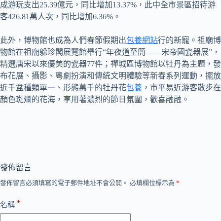
成游玩支出25.39億元，同比增加13.37%，此中全市景區招待游
客426.81萬人次，同比增加6.36%。
此外，博物館也成為人們春節假期出
包養網站
行的新寵。祖廟博
物館在祖廟躲珍閣展覽館舉行“年夜道至簡——宋帝國瓷器展”，
精選唐宋以來優美的瓷器77件；禪城區博物館以牡丹為主題，發
布花展、攝影、粵劇扮演和傳統文明體驗等新春系列運動，擺放
近千盆種類單一、形態萬千的牡丹花
包養
，市平易近游客散步在
顏色斑斕的花海，享用著濃烈的節日氛圍，歡喜融融。
發佈留言
發佈留言必須填寫的電子郵件地址不會公開。
必填欄位標示為
*
*
名稱