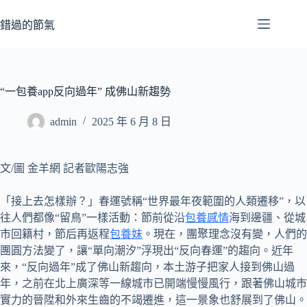
跳
至
錯過的節氣
主
要
內
容
“一包養app反向過年” 成佛山新趨勢
admin
2025 年 6 月 8 日
文/圖 金羊網 記者歐陽志強
「接上去怎樣辦？」春運號稱“世界最年夜範圍的人類遷移”，以
往人們都像“留鳥”一樣活動：節前從沿
包養感情
海到邊疆、從城
市回籍村，節后再返程
包養妹
。現在，團聚理念沒有變，人們的
團圓方法變了，讓“單向潮汐”浮現出“反向春運”的趨向。近年
來，“反向過年”成了佛山新趨向，本土游子把家人接到佛山過
年，之前在北上廣深等一線城市已開端慢慢風行，跟著佛山城市
實力的晉陞和外來生齒的不竭遷進，這一景象也舒展到了佛山。