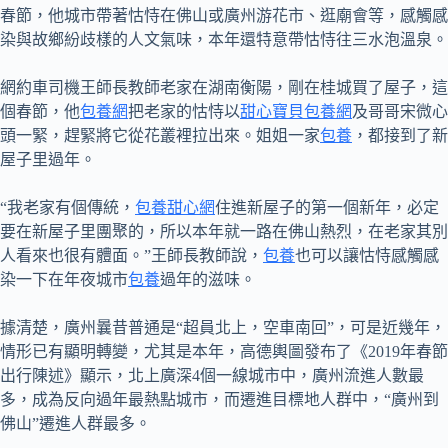
春節，他城市帶著怙恃在佛山或廣州游花市、逛廟會等，感觸感
染與故鄉紛歧樣的人文氣味，本年還特意帶怙恃往三水泡溫泉。
網約車司機王師長教師老家在湖南衡陽，剛在桂城買了屋子，這
個春節，他
包養網
把老家的怙恃以
甜心寶貝包養網
及哥哥宋微心
頭一緊，趕緊將它從花叢裡拉出來。姐姐一家
包養
，都接到了新
屋子里過年。
“我老家有個傳統，
包養甜心網
住進新屋子的第一個新年，必定
要在新屋子里團聚的，所以本年就一路在佛山熱烈，在老家其別
人看來也很有體面。”王師長教師說，
包養
也可以讓怙恃感觸感
染一下在年夜城市
包養
過年的滋味。
據清楚，廣州曩昔普通是“超員北上，空車南回”，可是近幾年，
情形已有顯明轉變，尤其是本年，高德輿圖發布了《2019年春節
出行陳述》顯示，北上廣深4個一線城市中，廣州流進人數最
多，成為反向過年最熱點城市，而遷進目標地人群中，“廣州到
佛山”遷進人群最多。