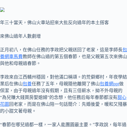
年三十當天，佛山火車站迎來大批反向過年的本土搭客
來佛山過年人數劇增
正月初八，在佛山任務的李政把父親送回了老家，這是李師長
包
養網車馬費
教師在佛山過的第五個春節，也是父親第五次來佛山
與他和母親過春節。
李政來自江西贛州穩固，對他滿口稱頌。的荒僻鄉村，年夜學結
業后在佛山
包養
任務了五年，母親隨他離開了佛山
包養網ppt
做
保潔，由于母親過年沒有假期，且有三倍薪水，拗不外母親的
“為兒賺大錢買房娶媳婦”的念想，他任務后每年春節都沒有
甜心
花園
回老家，而是在佛山陪一句話簡介：先婚後愛，暖和又殘暴
的小甜文著母親。
“春節在哪兒過都一樣，一家人能團圓最主要。”李政說，每年過