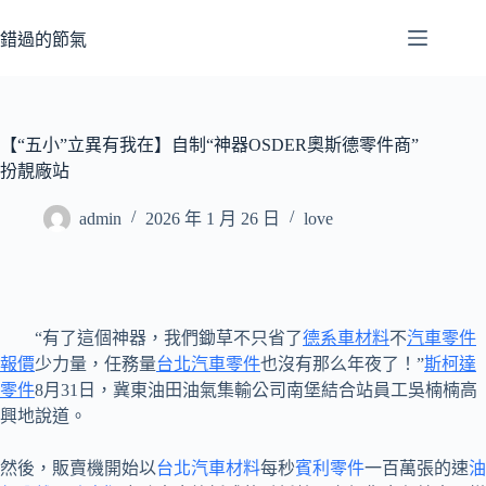
跳
至
錯過的節氣
主
要
內
容
【“五小”立異有我在】自制“神器OSDER奧斯德零件商”
扮靚廠站
admin
2026 年 1 月 26 日
love
“有了這個神器，我們鋤草不只省了
德系車材料
不
汽車零件
報價
少力量，任務量
台北汽車零件
也沒有那么年夜了！”
斯柯達
零件
8月31日，冀東油田油氣集輸公司南堡結合站員工吳楠楠高
興地說道。
然後，販賣機開始以
台北汽車材料
每秒
賓利零件
一百萬張的速
油